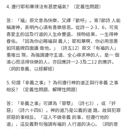
4. 遵行耶和華律法有甚麼福氣？（定義性問題）
答：「福」原文意為快樂，又譯「歡呼」。第7節詩 人能
稱謝神，表明內心滿有喜樂感恩。從詩一 2-3、6，可見
喜愛主的話及行道的人生命豐盛， 按時結果，一生得神
眷佑。「因為你必賜福與 義人；耶和華啊，你必用恩惠
如同盾牌四面護 衛他。」（詩五12）原文「有福的人」
重複出 現，為強調遵守主道、全心尋求神的人，是一 個
清心而活得快樂的人，亦回應詩一2-3及二12 的應許。
（詞的意義、以經解經）
5. 何謂「非義之事」？為何遵行神的道正與行非義 之事
相反？（定義性問題、解釋性問題）
答：「非義之事」可譯為「罪孽」（詩七3），或 「奸
惡」（詩六十四6）。神的道乃是公義的道 路，故與犯罪
邪惡的事相反。「這人不做非義 的事，但遵行他的
道」，這反義對句強調有福的 人行道的決心。（詞的意