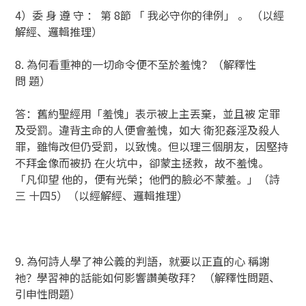
4）委 身 遵 守 ： 第 8節 「 我必守你的律例」 。 （以經
解經、邏輯推理）
8. 為何看重神的一切命令便不至於羞愧？（解釋性
問 題）
答：舊約聖經用「羞愧」表示被上主丟棄，並且被 定罪
及受罰。違背主命的人便會羞愧，如大 衛犯姦淫及殺人
罪，雖悔改但仍受罰，以致愧。但以理三個朋友，因堅持
不拜金像而被扔 在火坑中，卻蒙主拯救，故不羞愧。
「凡仰望 他的，便有光榮；他們的臉必不蒙羞。」（詩
三 十四5）（以經解經、邏輯推理）
9. 為何詩人學了神公義的判語，就要以正直的心 稱謝
祂？學習神的話能如何影響讚美敬拜？ （解釋性問題、
引申性問題）