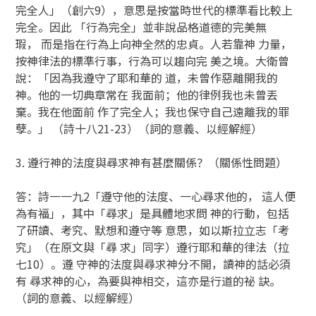
完全人」（創六9），意思是按當時世代的標準看比較上
完全。因此 「行為完全」並非說品格道德的完美無
瑕， 而是指在行為上向神全然的忠貞。人若靠神 力量，
按神律法的標準行事，行為可以趨向完 美之境。大衛曾
說：「因為我遵守了耶和華的 道，未曾作惡離開我的
神。他的一切典章常在 我面前；他的律例我也未曾丟
棄。我在他面前 作了完全人；我也保守自己遠離我的罪
孽。」 （詩十八21-23）（詞的意義、以經解經）
3. 遵行神的法度與尋求神有甚麼關係？（關係性問題）
答：詩一一九2「遵守他的法度、一心尋求他的， 這人便
為有福」，其中「尋求」是具體地求問 神的行動，包括
了研讀、考究、默想和遵守等 意思，如以斯拉立志「考
究」（在原文與「尋 求」同字）遵行耶和華的律法（拉
七10）。遵 守神的法度與尋求神分不開，讀神的話必須
有 尋求神的心，為要與神相交，這亦是行道的祕 訣。
（詞的意義、以經解經）