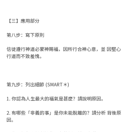
【三】應用部分
第八步：寫下原則
信徒遵行神道必蒙神賜福，因所行合神心意，並 因堅心
行道而不致羞愧。
第九步：列出細節 (SMART＊)
1. 你認為人生最大的福氣是甚麼？請說明原因。
2. 有哪些「非義的事」是你未能脫離的？請分析 背後原
因。