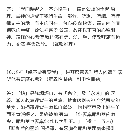
答：「學而時習之，不亦悅乎」，這是公認的學習 原
理。當神的話成了我們生命一部分，所想、 所講、所行
都是主的話，有主的同在，內心必 然快樂。這是內心價
值觀的重整，效法神喜愛 公義，故能以正直的心稱謝
神。這樣的心態使 我們滿有信、愛、望，使敬拜滿有動
力，充滿 喜樂歡欣。（邏輯推理）
10. 求神「總不要丟棄我」，是甚麼意思？詩人的禱告 表
明他有甚麼心態？（定義性問題、引申性問題）
答：「總」是強調語句，有「完全」及「永遠」的 涵
義。當人故意違背主的旨意，就會落到被神 全然丟棄的
地步。如掃羅違背主命私自獻祭， 憐惜亞甲及上好牛羊
而不肯滅絕之，最終被神 丟棄。「你厭棄耶和華的命
令，耶和華也厭棄你 作以色列王。」（撒上十五26）
「耶和華的靈離 開掃羅，有惡魔從耶和華那裏來擾亂