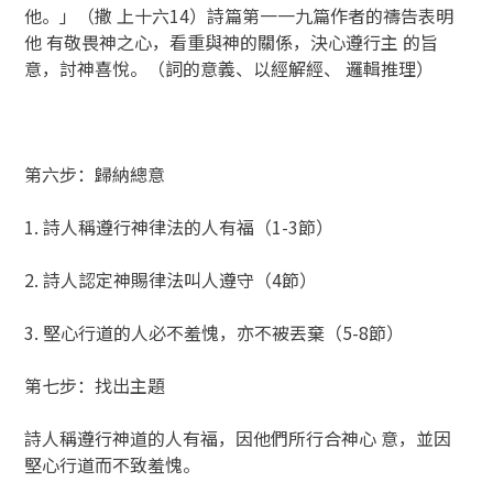
他。」（撒 上十六14）詩篇第一一九篇作者的禱告表明
他 有敬畏神之心，看重與神的關係，決心遵行主 的旨
意，討神喜悅。（詞的意義、以經解經、 邏輯推理）
第六步：歸納總意
1. 詩人稱遵行神律法的人有福（1-3節）
2. 詩人認定神賜律法叫人遵守（4節）
3. 堅心行道的人必不羞愧，亦不被丟棄（5-8節）
第七步：找出主題
詩人稱遵行神道的人有福，因他們所行合神心 意，並因
堅心行道而不致羞愧。