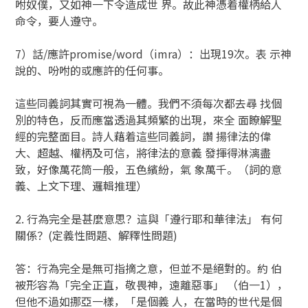
咐奴僕，又如神一下令造成世 界。故此神憑着權柄給人
命令，要人遵守。
7）話/應許promise/word（imra）：出現19次。表 示神
說的、吩咐的或應許的任何事。
這些同義詞其實可視為一體。我們不須每次都去尋 找個
別的特色，反而應當透過其頻繁的出現，來全 面瞭解聖
經的完整面目。詩人藉着這些同義詞，讚 揚律法的偉
大、超越、權柄及可信，將律法的意義 發揮得淋漓盡
致，好像萬花筒一般，五色繽紛，氣 象萬千。（詞的意
義、上文下理、邏輯推理）
2. 行為完全是甚麼意思？這與「遵行耶和華律法」 有何
關係？(定義性問題、解釋性問題)
答：行為完全是無可指摘之意，但並不是絕對的。約 伯
被形容為「完全正直，敬畏神，遠離惡事」 （伯一1），
但他不過如挪亞一樣，「是個義 人，在當時的世代是個