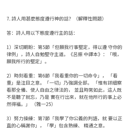
7. 詩人用甚麼態度遵行神的話？（解釋性問題）
答：詩人用以下態度遵行主的話：
1）深切期盼：第5節「但願我行事堅定，得以遵 守你的
律例」，詩人自勉堅守主道。《呂振 中譯本》：「哦，
願我所行的堅定」。
2）時刻看重：第6節「我看重你的一切命令」， 「看
重」是注目之意。「一切」乃強調全部。 「惟有詳細察
看那全備、使人自由之律法的， 並且時常如此，這人既
不是聽了就忘，乃是 實在行出來，就在他所行的事上必
然得福。」 （雅一25）
3）努力操練：第7節「我學了你公義的判語，就 要以正
直的心稱謝你」，「學」包含熟練、 精通之意。