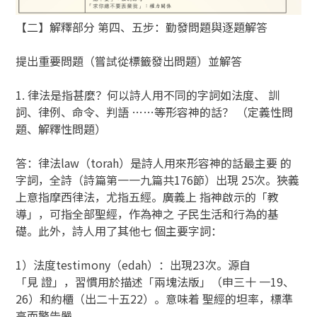
【二】解釋部分 第四、五步：勤發問題與逐題解答
提出重要問題（嘗試從標籤發出問題）並解答
1. 律法是指甚麼？何以詩人用不同的字詞如法度、 訓
詞、律例、命令、判語 ……等形容神的話？ （定義性問
題、解釋性問題）
答：律法law（torah）是詩人用來形容神的話最主要 的
字詞，全詩（詩篇第一一九篇共176節）出現 25次。狹義
上意指摩西律法，尤指五經。廣義上 指神啟示的「教
導」，可指全部聖經，作為神之 子民生活和行為的基
礎。此外，詩人用了其他七 個主要字詞：
1）法度testimony（edah）：出現23次。源自
「見 證」，習慣用於描述「兩塊法版」（申三十 一19、
26）和約櫃（出二十五22）。意味着 聖經的坦率，標準
高而警告嚴。