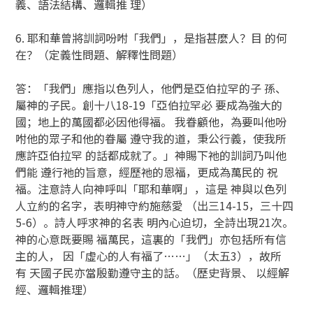
義、語法結構、邏輯推 理）
6. 耶和華曾將訓詞吩咐「我們」，是指甚麼人？目 的何
在？（定義性問題、解釋性問題）
答：「我們」應指以色列人，他們是亞伯拉罕的子 孫、
屬神的子民。創十八18-19「亞伯拉罕必 要成為強大的
國；地上的萬國都必因他得福。 我眷顧他，為要叫他吩
咐他的眾子和他的眷屬 遵守我的道，秉公行義，使我所
應許亞伯拉罕 的話都成就了。」神賜下祂的訓詞乃叫他
們能 遵行祂的旨意，經歷祂的恩福，更成為萬民的 祝
福。注意詩人向神呼叫「耶和華啊」，這是 神與以色列
人立約的名字，表明神守約施慈愛 （出三14-15，三十四
5-6）。詩人呼求神的名表 明內心迫切，全詩出現21次。
神的心意既要賜 福萬民，這裏的「我們」亦包括所有信
主的人， 因「虛心的人有福了……」（太五3），故所
有 天國子民亦當殷勤遵守主的話。（歷史背景、 以經解
經、邏輯推理）