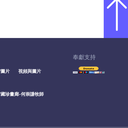
奉獻支持
/圖片
視頻與圖片
/藏珍畫廊-何崇謙牧師