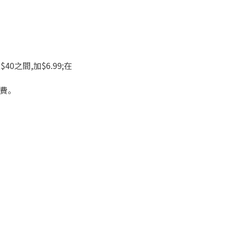
$40之間,加$6.99;在
續費。