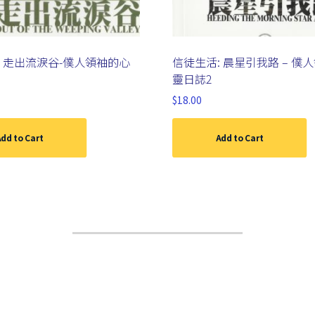
: 走出流淚谷-僕人領袖的心
信徒生活: 晨星引我路 – 僕
靈日誌2
$
18.00
dd to Cart
Add to Cart