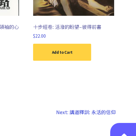
人領袖的心
十步經卷: 活潑的盼望–彼得前書
$
22.00
Add to Cart
Next:
講道釋訓: 永活的信仰