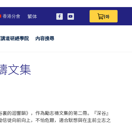
繁体
(0)
香港分會
View Cart 0
言講道研經學院
內容搜尋
志禱文集
谷裏的迴響韻》，作為勵志禱文集的第二冊。『深谷』
勵信徒向前向上，不怕危艱，適合默想與在主前立志之