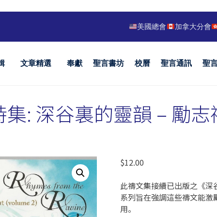
美國總會
加拿大分會
輯
文章精選
奉獻
聖言書坊
校曆
聖言通訊
聖
集: 深谷裏的靈韻 – 勵
$
12.00
此禱文集接續已出版之《深
系列旨在強調這些禱文能激
用。