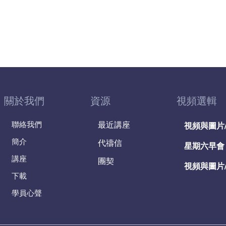
關於我們
資源
視頻選輯
聯絡我們
最近講座
視頻與圖片
簡介
代禱信
星期六早會
講座
團契
視頻與圖片
下載
學員心聲