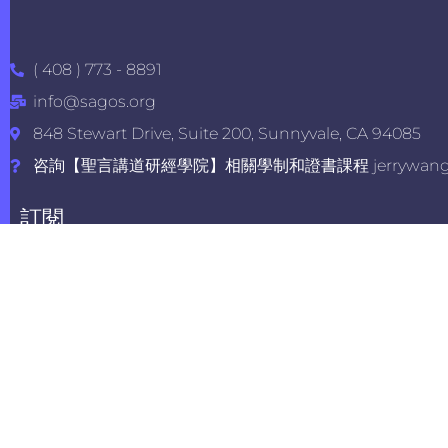
( 408 ) 773 - 8891
info@sagos.org
848 Stewart Drive, Suite 200, Sunnyvale, CA 94085
咨詢【聖言講道研經學院】相關學制和證書課程 jerrywang@s
訂閱
留下您的電子郵箱，我們將給您發送最新的資訊。
Name
Email