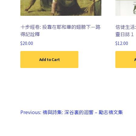
十步經卷: 投靠在耶和華的翅膀下－路
信徒生活
得記詮釋
靈日誌１
$
20.00
$
12.00
Add to Cart
A
Previous:
禱與詩集: 深谷裏的迴響 – 勵志禱文集