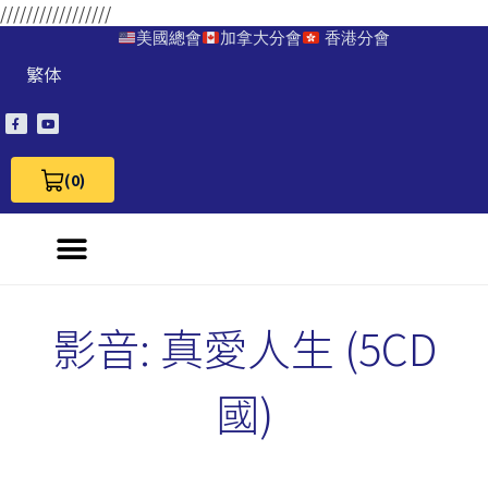
/////////////////
美國總會
加拿大分會
香港分會
繁体
(0)
View Cart 0
影音: 真愛人生 (5CD
國)