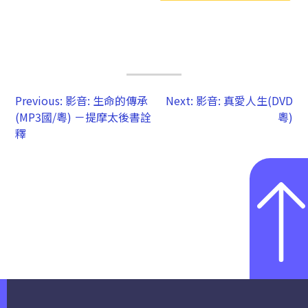
Previous:
影音: 生命的傳承
Next:
影音: 真愛人生(DVD
(MP3國/粵) －提摩太後書詮
粵)
釋