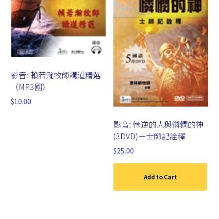
影音: 賴若瀚牧師講道精選
（MP3國）
$
10.00
影音: 悖逆的人與憐憫的神
(3DVD)－士師記詮釋
$
25.00
Add to Cart