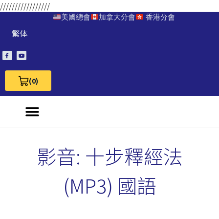
/////////////////
美國總會
加拿大分會
香港分會
繁体
(0)
View Cart 0
影音: 十步釋經法
(MP3) 國語