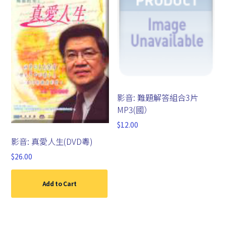
影音: 難題解答組合3片
MP3(國）
$
12.00
影音: 真愛人生(DVD粵)
$
26.00
Add to Cart