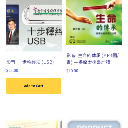
影音: 生命的傳承 (MP3國/
影音: 十步釋經法 (USB)
粵) －提摩太後書詮釋
$
25.00
$
10.00
Add to Cart