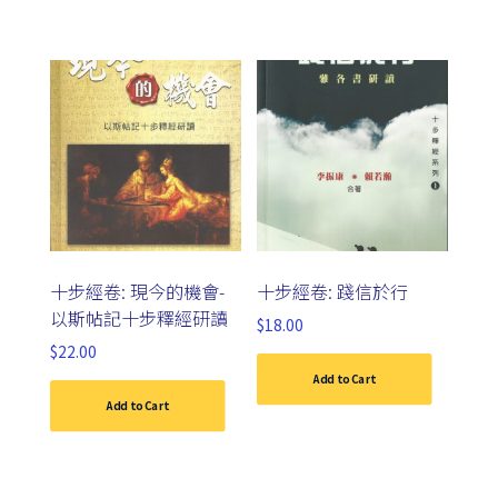
十步經卷: 現今的機會-
十步經卷: 踐信於行
以斯帖記十步釋經研讀
$
18.00
$
22.00
Add to Cart
Add to Cart