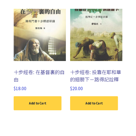
十步經卷: 在基督裏的自
十步經卷: 投靠在耶和華
由
的翅膀下－路得記詮釋
$
18.00
$
20.00
Add to Cart
Add to Cart