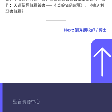
作：天道聖經註釋叢書——《以斯帖記註釋》、《撒迦利
亞書註釋》。
Next:
劉秀嫻牧師 / 博士
聖言資源中心