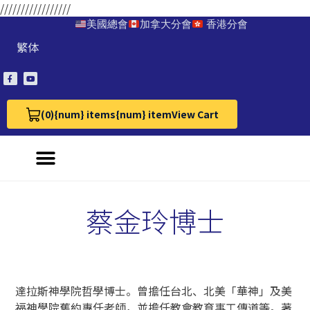
/////////////////
美國總會
加拿大分會
香港分會
繁体
(0)
{num} items
{num} item
View Cart
View Cart 0
蔡金玲博士
達拉斯神學院哲學博士。曾擔任台北、北美「華神」及美
福神學院舊約專任老師，並擔任教會教育事工傳道等。著