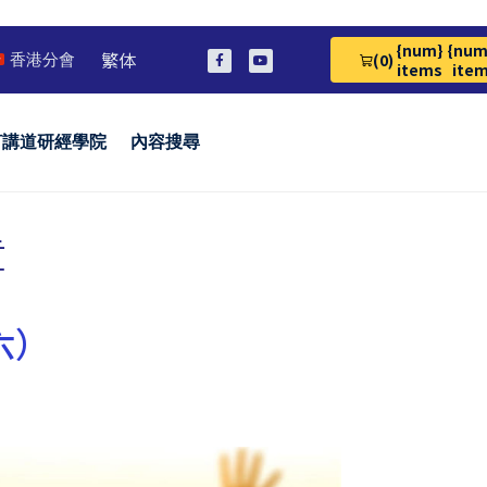
{num}
{num
繁体
(0)
香港分會
View Cart 0
items
ite
言講道研經學院
內容搜尋
章
六）