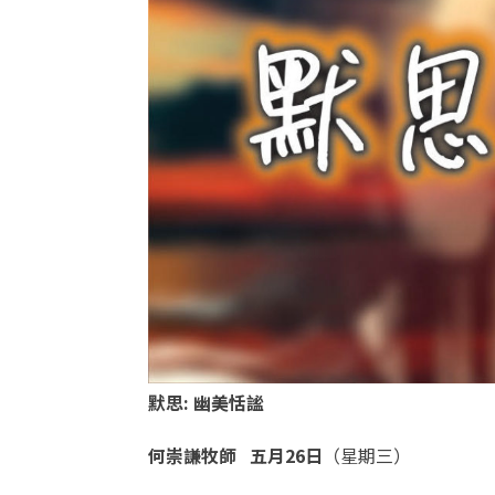
默思
:
幽美恬謐
何崇謙牧師
五月26
日
（星期三）