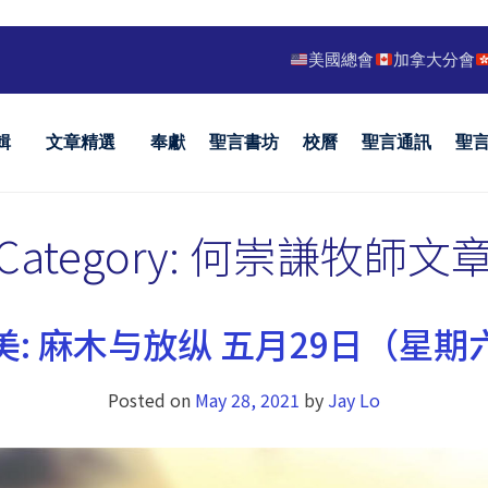
美國總會
加拿大分會
輯
文章精選
奉獻
聖言書坊
校曆
聖言通訊
聖
Category:
何崇謙牧師文
美: 麻木与放纵 五月29日（星期
Posted on
May 28, 2021
by
Jay Lo