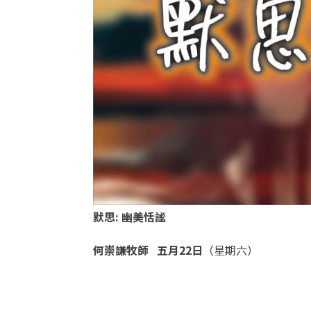
默思
:
幽美恬謐
何崇謙牧師
五月22
日
（星期六）