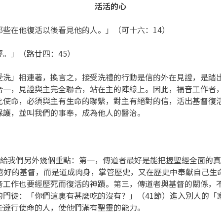
活活的心
些在他復活以後看見他的人。」（可十六：14）
。」（路廿四：45）
受洗」相連著，換言之，接受洗禮的行動是信的外在見證，是踏
合一，見證與主完全聯合，站在主的陣線上。因此，福音工作者
此使命，必須與主有生命的聯繫，對主有絕對的信，活出基督復
保護，並叫我們的事奉，成為他人的醫治。
），給我們另外幾個重點：第一，傳道者最好是能把握聖經全面的
人喜好的基督，而是道成肉身，掌管歷史，又在歷史中奉獻自己生
音工作也要經歷死而復活的神蹟。第三，傳道者與基督的關係，
的門徒：「你們這裏有甚麼吃的沒有？」（41節）進入別人的「
些遵行使命的人，使他們滿有聖靈的能力。