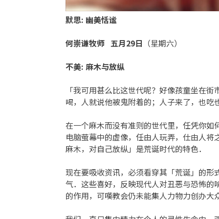
默思
:
幽美恬谧
何崇谦牧师
五月29
日
（星期六）
不美
:
麻木与放纵
「我可用甚么比这世代呢？好像孩童坐在街
喝，人就说他被鬼附着的；人子来了，也吃
在一个麻木而没有准则的世代里，任凭你如
电脑萤幕中的虚像，任由人玩弄，仕由人将
麻木，对自己放纵」是荒诞时代的特色．
现在要吸收资讯，必须看穿其「荒诞」的形
气．这些喜好，反映现代人对丑恶与恐怖的
的作用，可嘆教会仍未能集人力物力创办大众
我们一直只集中精力在个人的灵性生命中，