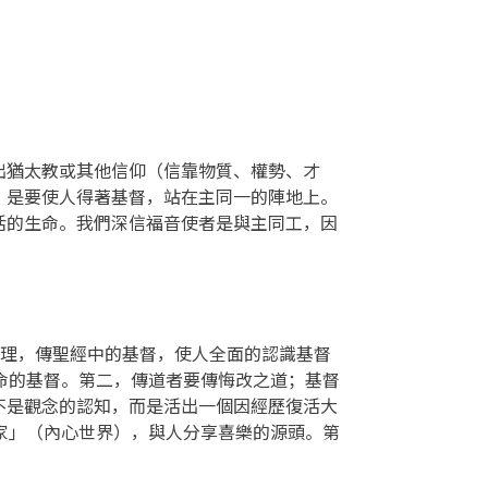
出猶太教或其他信仰（信靠物質、權勢、才
，是要使人得著基督，站在主同一的陣地上。
活的生命。我們深信福音使者是與主同工，因
真理，傳聖經中的基督，使人全面的認識基督
命的基督。第二，傳道者要傳悔改之道；基督
不是觀念的認知，而是活出一個因經歷復活大
家」（內心世界），與人分享喜樂的源頭。第