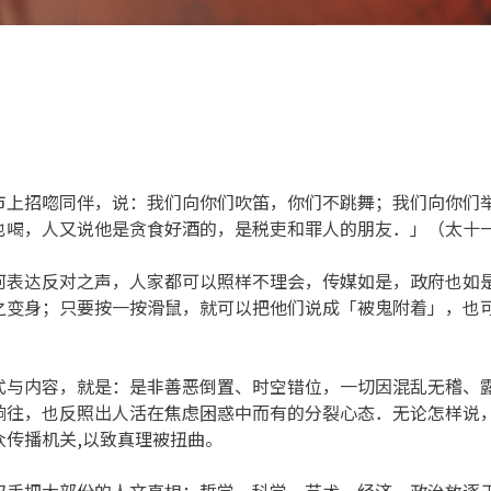
市上招唿同伴，说：我们向你们吹笛，你们不跳舞；我们向你们
也喝，人又说他是贪食好酒的，是税吏和罪人的朋友．」（太十
何表达反对之声，人家都可以照样不理会，传媒如是，政府也如
之变身；只要按一按滑鼠，就可以把他们说成「被鬼附着」，也
式与内容，就是：是非善恶倒置、时空错位，一切因混乱无稽、
响往，也反照出人活在焦虑困惑中而有的分裂心态．无论怎样说
传播机关,以致真理被扭曲。
双手把大部份的人文真相：哲学、科学、艺术、经济、政治放逐