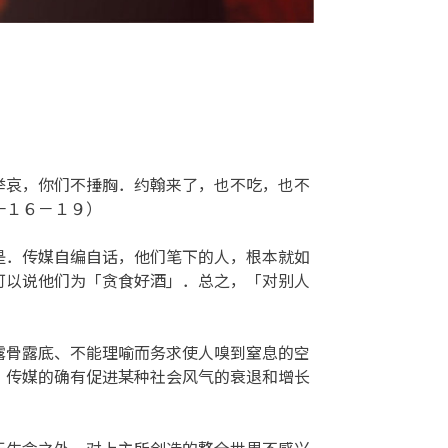
举哀，你们不捶胸．约翰来了，也不吃，也不
一１６－１９）
是．传媒自编自话，他们笔下的人，根本就如
可以说他们为「贪食好酒」．总之，「对别人
露骨露底、不能理喻而务求使人嗅到窒息的空
，传媒的确有促进某种社会风气的衰退和增长
于生命之外，对上主所创造的整全世界不感兴