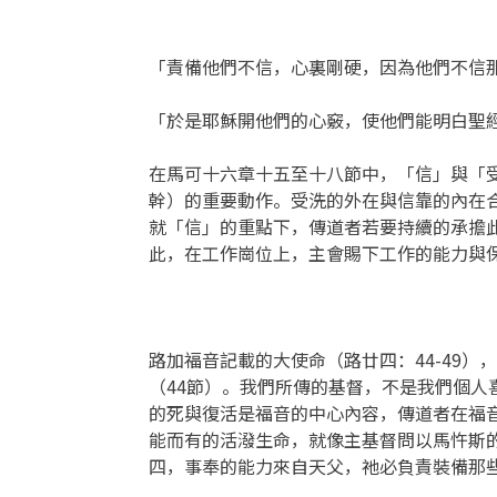
「責備他們不信，心裏剛硬，因為他們不信那
「於是耶穌開他們的心竅，使他們能明白聖經
在馬可十六章十五至十八節中，「信」與「
幹）的重要動作。受洗的外在與信靠的內在
就「信」的重點下，傳道者若要持續的承擔
此，在工作崗位上，主會賜下工作的能力與
路加福音記載的大使命（路廿四：44-49
（44節）。我們所傳的基督，不是我們個
的死與復活是福音的中心內容，傳道者在福
能而有的活潑生命，就像主基督問以馬忤斯
四，事奉的能力來自天父，祂必負責裝備那