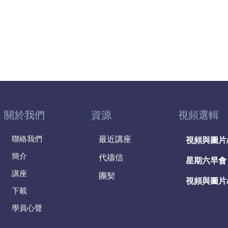
關於我們
資源
視頻選輯
聯絡我們
最近講座
視頻與圖片
簡介
代禱信
星期六早會
講座
團契
視頻與圖片
下載
學員心聲