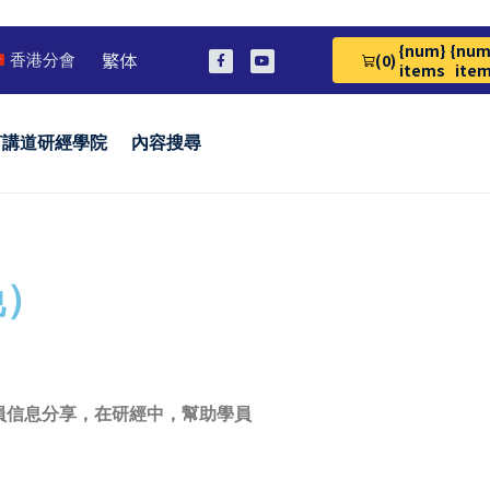
{num}
{num
繁体
(0)
香港分會
View Cart 0
items
ite
言講道研經學院
內容搜尋
晚）
講員信息分享，在研經中，幫助學員