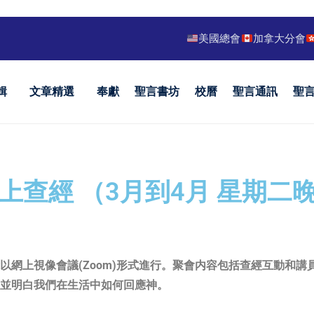
美國總會
加拿大分會
輯
文章精選
奉獻
聖言書坊
校曆
聖言通訊
聖
網上查經 （3月到4月 星期二
會以網上視像會議(Zoom)形式進行。聚會内容包括查經互動和
，並明白我們在生活中如何回應神。