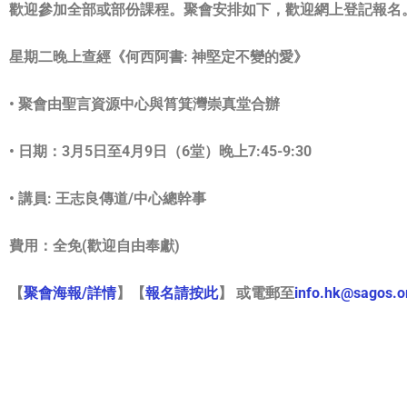
歡迎參加全部或部份課程。
聚會安排如下，歡迎網上登記報名
星期二晚上查經《何西阿書: 神堅定不變的愛》
• 聚會由聖言資源中心與筲箕灣崇真堂合辦
• 日期：3月5日至4月9日（6堂）晚上7:45-9:30
•
講員: 王志良傳道/中心總幹事
費用：全免(歡迎自由奉獻)
【
聚會海報/詳情
】【
報名請按此
】
或電郵至
info.hk@sagos.o