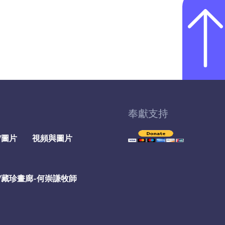
奉獻支持
/圖片
視頻與圖片
/藏珍畫廊-何崇謙牧師