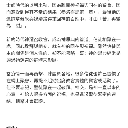
士師時代的以利米勒，因為離開神祝福與同在的聖會，因
而遭受到極其不幸的結果（參路得記第一章），最後他的
遺孀拿俄米與媳婦路得重回神的百姓中，才由「苦」再變
為「甜」。
新約時代神選召教會，成為祂恩典的管道。信徒相聚在一
處，同心敬拜與相交，就有神的同在與祝福。雖然信徒與
主的關係是個人性的，卻不能忽略一事：神的恩典經常是
透過祂選召的群體來彰顯。
當疫情一而再衝擊、肆虐於各地，很多信徒也許已習慣了
在網上聚會，再提不起勁出席教會實體的聚會或活動了。
但不要忘記，聖徒聚在一起敬拜、相交，是神一直以來的
心意。神給人很多方面的祝福，也是透過聖徒緊密的連
結、相聚才會彰顯。