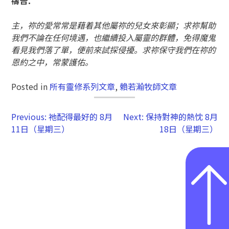
禱告：
主，祢的愛常常是藉着其他屬祢的兒女來彰顯；求祢幫助
我們不論在任何境遇，也繼續投入屬靈的群體，免得魔鬼
看見我們落了單，便前來試探侵擾。求祢保守我們在祢的
恩約之中，常蒙護佑。
Posted in
所有靈修系列文章
,
賴若瀚牧師文章
Previous:
祂配得最好的 8月
Next:
保持對神的熱忱 8月
11日（星期三）
18日（星期三）