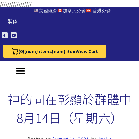
/////////////////
美國總會
加拿大分會
香港分會
繁体
(0)
{num} items
{num} item
View Cart
View Cart 0
神的同在彰顯於群體中
8月14日（星期六）
Posted on
August 14, 2021
by
Jay Lo