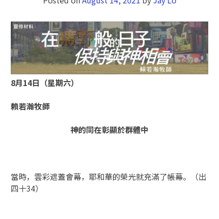
8月14日（星期六）
賴若瀚牧師
神的同在彰顯於群體中
當時，雲彩遮蓋會幕，耶和華的榮光就充滿了帳幕。（出
四十34）