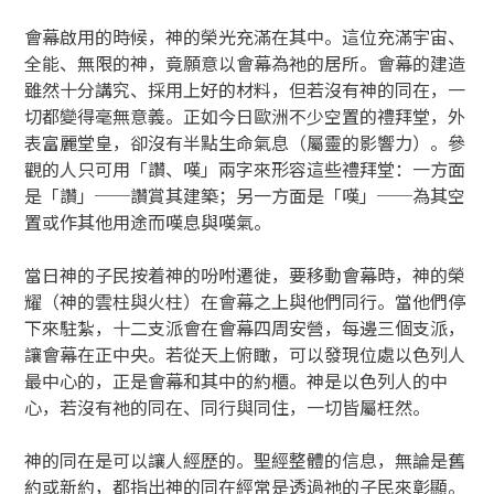
會幕啟用的時候，神的榮光充滿在其中。這位充滿宇宙、
全能、無限的神，竟願意以會幕為祂的居所。會幕的建造
雖然十分講究、採用上好的材料，但若沒有神的同在，一
切都變得毫無意義。正如今日歐洲不少空置的禮拜堂，外
表富麗堂皇，卻沒有半點生命氣息（屬靈的影響力）。參
觀的人只可用「讚、嘆」兩字來形容這些禮拜堂：一方面
是「讚」──讚賞其建築；另一方面是「嘆」──為其空
置或作其他用途而嘆息與嘆氣。
當日神的子民按着神的吩咐遷徙，要移動會幕時，神的榮
耀（神的雲柱與火柱）在會幕之上與他們同行。當他們停
下來駐紮，十二支派會在會幕四周安營，每邊三個支派，
讓會幕在正中央。若從天上俯瞰，可以發現位處以色列人
最中心的，正是會幕和其中的約櫃。神是以色列人的中
心，若沒有祂的同在、同行與同住，一切皆屬枉然。
神的同在是可以讓人經歷的。聖經整體的信息，無論是舊
約或新約，都指出神的同在經常是透過祂的子民來彰顯。