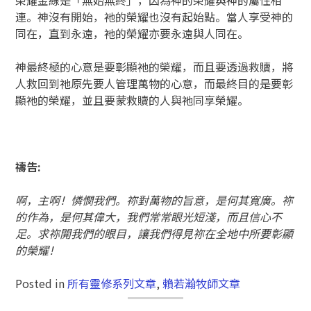
榮耀金線是「無始無終」，因為神的榮耀與神的屬性相
連。神沒有開始，祂的榮耀也沒有起始點。當人享受神的
同在，直到永遠，祂的榮耀亦要永遠與人同在。
神最終極的心意是要彰顯祂的榮耀，而且要透過救贖，將
人救回到祂原先要人管理萬物的心意，而最終目的是要彰
顯祂的榮耀，並且要蒙救贖的人與祂同享榮耀。
禱告:
啊，主啊！憐憫我們。祢對萬物的旨意，是何其寬廣。祢
的作為，是何其偉大，我們常常眼光短淺，而且信心不
足。求祢開我們的眼目，讓我們得見祢在全地中所要彰顯
的榮耀！
Posted in
所有靈修系列文章
,
賴若瀚牧師文章