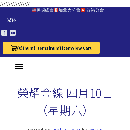
/////////////////
美國總會
加拿大分會
香港分會
繁体
(0)
{num} items
{num} item
View Cart
View Cart 0
榮耀金線 四月10日
（星期六）
Posted on
April 10, 2021
by
Jay Lo