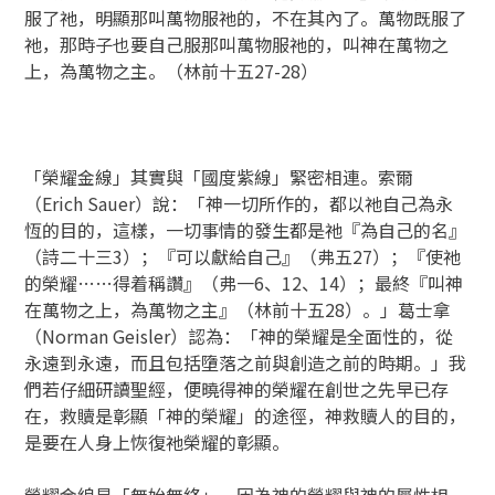
服了祂，明顯那叫萬物服祂的，不在其內了。萬物既服了
祂，那時子也要自己服那叫萬物服祂的，叫神在萬物之
上，為萬物之主。（林前十五27-28）
「榮耀金線」其實與「國度紫線」緊密相連。索爾
（Erich Sauer）說：「神一切所作的，都以祂自己為永
恆的目的，這樣，一切事情的發生都是祂『為自己的名』
（詩二十三3）；『可以獻給自己』（弗五27）；『使祂
的榮耀……得着稱讚』（弗一6、12、14）；最終『叫神
在萬物之上，為萬物之主』（林前十五28）。」葛士拿
（Norman Geisler）認為：「神的榮耀是全面性的，從
永遠到永遠，而且包括墮落之前與創造之前的時期。」我
們若仔細研讀聖經，便曉得神的榮耀在創世之先早已存
在，救贖是彰顯「神的榮耀」的途徑，神救贖人的目的，
是要在人身上恢復祂榮耀的彰顯。