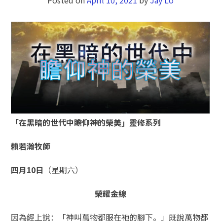
「在黑暗的世代中瞻仰神的榮美」靈修系列
賴若瀚牧師
四月10
日
（星期六）
榮耀金線
因為經上說：「神叫萬物都服在祂的腳下。」既說萬物都