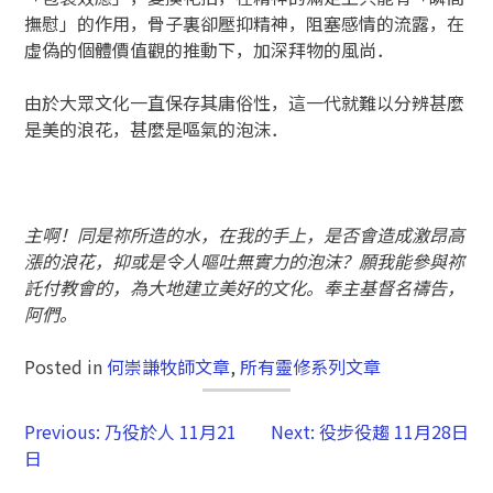
撫慰」的作用，骨子裏卻壓抑精神，阻塞感情的流露，在
虛偽的個體價值觀的推動下，加深拜物的風尚．
由於大眾文化一直保存其庸俗性，這一代就難以分辨甚麼
是美的浪花，甚麼是嘔氣的泡沫．
主啊！同是祢所造的水，在我的手上，是否會造成激昂高
漲的浪花，抑或是令人嘔吐無實力的泡沫？願我能參與祢
託付教會的，為大地建立美好的文化。奉主基督名禱告，
阿們。
Posted in
何崇謙牧師文章
,
所有靈修系列文章
Previous:
乃役於人 11月21
Next:
役步役趨 11月28日
日