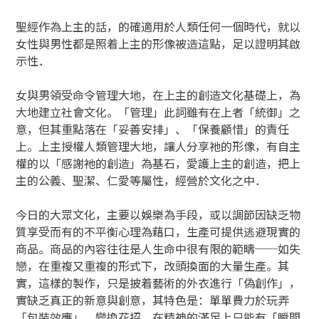
聖經作為上主的話，的確適用於人類任何一個時代，就以
女性與男性都是照着上主的形像被造這點，足以證明其啟
示性．
女與男領受命令管理大地，在上主的創造文化基礎上，為
大地建立社會文化。「管理」此詞雖有在上者「統御」之
意，但其重點落在「妥善安排」、「保養顧惜」的責任
上。上主授權人類管理大地，讓人分享祂的形像，有自主
權的以「感謝祂的創造」為基石，愛護上主的創造，把上
主的公義、聖潔、仁愛等屬性，經營於文化之中．
今日的大眾文化，主要以娛樂為手段，或以調節因缺乏物
質享受而有的不平衡心理為藉口，生產可提供逃避現實的
商品。商品的內容往往是人生命中很有限的範疇──如失
戀，在重複又重複的形式下，改頭換面的大量生產。其
實，這樣的製作，只是披着藝術的外衣進行「偽創作」，
實缺乏真正的新意與創意，其特色是：單單費力於玩弄
「包裝效應」，變換花招，在精神的滿足上只能有「瞬間