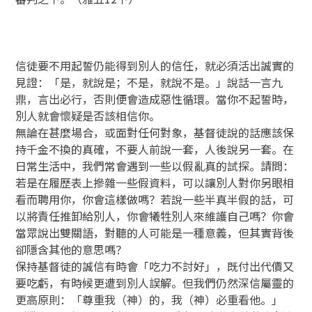
信徒要不用起誓仍能得到別人的信任，就必須活出誠實的
見證：「是，就說是；不是，就說不是。」說話一言九
鼎，言出必行，否則便會造成惡性循環。當你不起誓時，
別人就會懷疑是否該相信你。
無論在甚麼場合，或面對任何對象，基督徒說的話應該保
持千金不換的真確，不要人前說一套，人後說另一套。在
日常生活中，我們常會遇到一些以假亂真的試探。請問：
若是在履歷表上摻雜一些假資料，可以讓別人對你另眼相
看而聘用你，你會這樣做嗎？若說一些半真半假的話，可
以將責任推卸給別人，你會犧牲別人來維護自己嗎？你會
當眾說出雙關語，對聽的人可能是一種意義，但其實背後
卻隱含其他的意思嗎？
保持基督徒的誠信有時會「吃力不討好」，既付出代價又
要吃虧，有時候更遭到別人誤解。但我們仍然深信屬靈的
更高原則：「尊重我（神）的，我（神）必重看他。」