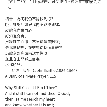
（撒上二30）而且這樣做，可使我們不會落在神的審判之
下。
禱告：為何我仍不能找到祢？
哦，神啊！如果我仍不能找到祢，
就讓我省察內心，
好知道究竟。
是我瞎了心眼，不是祢隱藏起來；
是我逃避祢，並非祢從我這裏離開。
請讓我到祢面前認罪悔改，
並且在主耶穌基督裏
求祢饒恕。
——約翰‧貝里（John Baillie,1886-1960）
A Diary of Private Prayer, 115
Why Still Can’t I Find Thee?
And if still I cannot find thee, O God,
then let me search my heart
and know whether it is not;