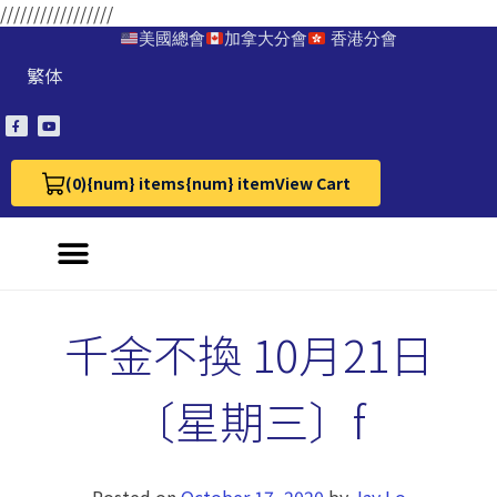
/////////////////
美國總會
加拿大分會
香港分會
繁体
(0)
{num} items
{num} item
View Cart
View Cart 0
千金不換 10月21日
〔星期三〕f
Posted on
October 17, 2020
by
Jay Lo