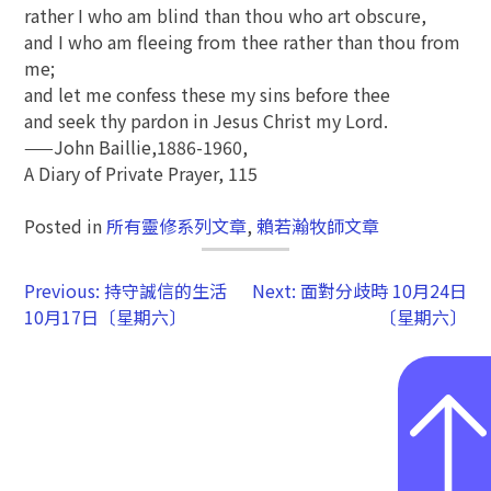
rather I who am blind than thou who art obscure,
and I who am fleeing from thee rather than thou from
me;
and let me confess these my sins before thee
and seek thy pardon in Jesus Christ my Lord.
——John Baillie,1886-1960,
A Diary of Private Prayer, 115
Posted in
所有靈修系列文章
,
賴若瀚牧師文章
Previous:
持守誠信的生活
Next:
面對分歧時 10月24日
10月17日〔星期六〕
〔星期六〕