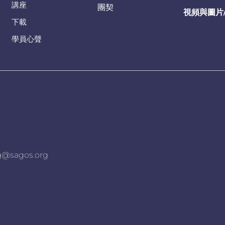
講座
團契
視頻與圖片
下載
學員心聲
agos.org