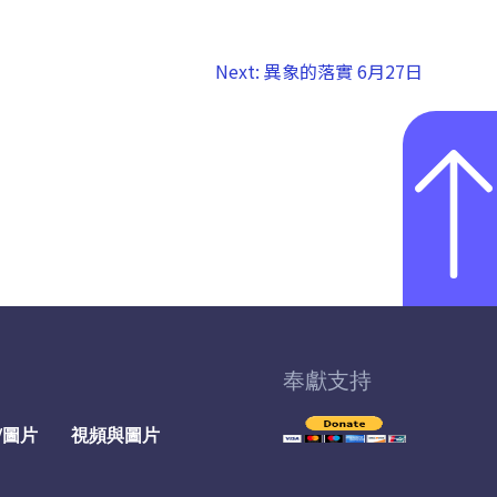
Next:
異象的落實 6月27日
奉獻支持
/圖片
視頻與圖片