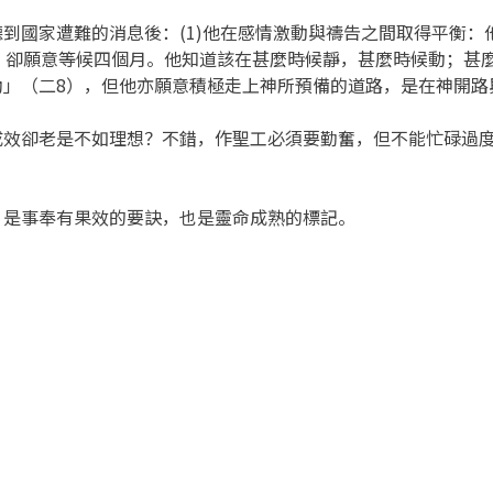
到國家遭難的消息後：(1)他在感情激動與禱告之間取得平衡：他
，卻願意等候四個月。他知道該在甚麼時候靜，甚麼時候動；甚麼
助」（二8），但他亦願意積極走上神所預備的道路，是在神開路
成效卻老是不如理想？不錯，作聖工必須要勤奮，但不能忙碌過
，是事奉有果效的要訣，也是靈命成熟的標記。