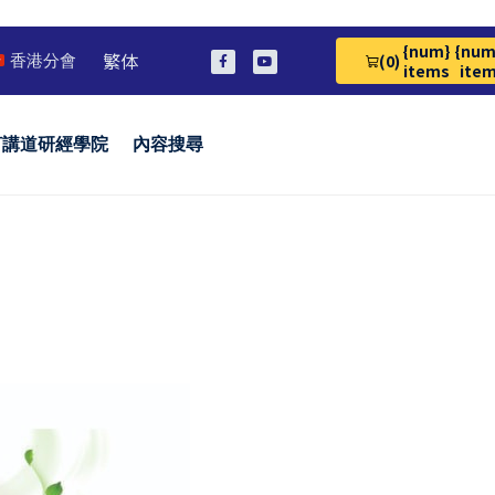
{num}
{num
繁体
(0)
香港分會
View Cart 0
items
ite
言講道研經學院
內容搜尋