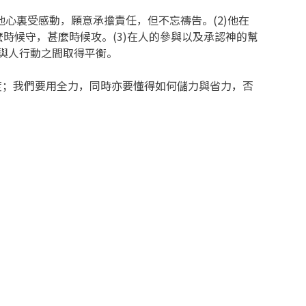
心裏受感動，願意承擔責任，但不忘禱告。(2)他在
時候守，甚麼時候攻。(3)在人的參與以及承認神的幫
與人行動之間取得平衡。
度；我們要用全力，同時亦要懂得如何儲力與省力，否