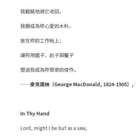
我戰兢地將它收回。
我願成為祢心愛的木料，
放在祢的工作枱上；
讓祢用鋸子、鉋子與鑿子
塑造我成為祢愜意的傑作。
──麥克唐納〔
George MacDonald, 1824-1905
〕
,
In Thy Hand
Lord, might I be but as a saw,