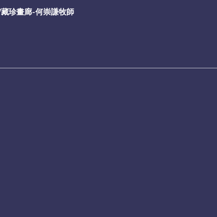
/藏珍畫廊-何崇謙牧師