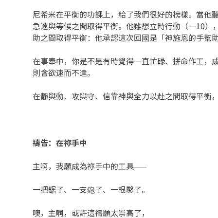
尼希米在平衡的功課上，給了我們很好的榜樣。當他聽
急進與等候之間取得平衡。他雖想立時行動（一10）
助之間取得平衡：他承認這次回國是「神施恩的手幫
在事奉中，你是不是有時覺得一直忙碌、拼命作工，
則會欲速而不達。
在靜與動、攻與守、信靠神與全力以赴之間取得平衡
禱告：在祢手中
主啊，我願成為祢手中的工具——
一把鋸子、一支鉋子、一根鑿子。
噢，主啊，或許這禱願太崇高了，