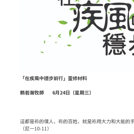
「在疾風中穩步前行」靈修材料
賴若瀚牧師
6
月
24
日〔星期三〕
這都是袮的僕人、袮的百姓，就是袮用大力和大能的
（尼一10-11）