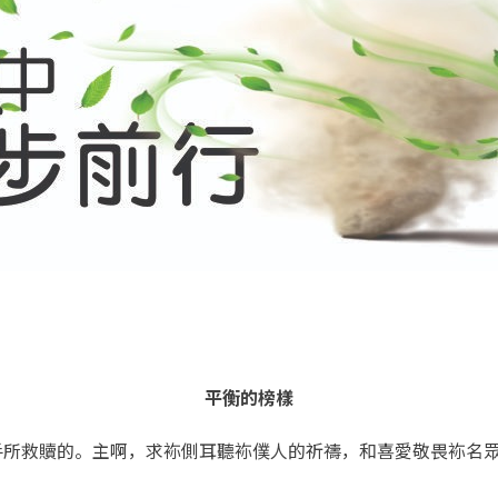
平衡的榜樣
手所救贖的。主啊，求袮側耳聽袮僕人的祈禱，和喜愛敬畏袮名