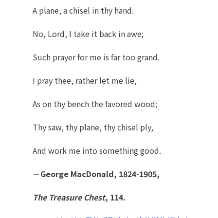
A plane, a chisel in thy hand.
No, Lord, I take it back in awe;
Such prayer for me is far too grand.
I pray thee, rather let me lie,
As on thy bench the favored wood;
Thy saw, thy plane, thy chisel ply,
And work me into something good.
－
George MacDonald, 1824-1905,
The Treasure Chest
, 114.