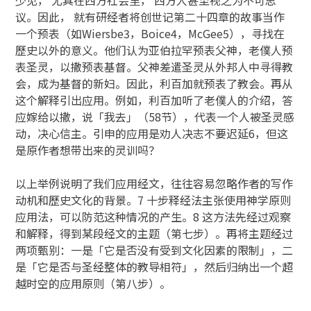
议。因此， 就有研经者将创世记第二十四章的故事当作
一个预表（如Wiersbe3，Boice4，McGee5），寻找在
歷史以外的意义。他们认为亚伯拉罕预表父神，老僕人预
表圣灵，以撒预表基督。父神差遣圣灵从外邦人中寻得教
会，成为基督的新妇。因此，利百加就预表了教会。再从
这个解释引出应用。例如，利百加听了老僕人的介绍，答
应嫁给以撒，说「我去」（58节），代表一个人被圣灵感
动，决心信主。引申的应用是劝人决志不要迟延6，但这
是原作者想带出来的灵训吗？
以上举例说明了我们应用经文，往往容易忽略作者的写作
动机和歷史文化的背景。7 十步释经法主张使用神学原则
应用法，可以防范这种情况的产生。8 这方法先经过观察
和解释，得到某段经文的主题（第七步）。再将主题经过
两项甄别：一是「它是否没有受到文化因素的限制」，二
是「它是否与圣经整体的教导相符」，然后归纳出一个超
越时空的应用原则（第八步）。