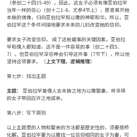
（参创二十四35-49）。因此，这女子必须有像亚伯拉罕
当年一样的信心（创十二1-4，尤参4节上），愿意离开她
本族的偶像，归向亚伯拉罕和以撒的神耶和华。所以，亚
伯拉罕这个条件间接地要求未来的儿妇改变她的信仰。
要求女子改变信仰， 成了这桩婚事的关键因素。亚伯拉
罕和僕人都知道，这不是一件容易的事（创二十四5、
7）。但亚伯拉罕深信神会引导这件事（7节下），所以他
坚持这项要求。（
上文下理、逻辑推理
）
第七步：找出主题
主题：
亚伯拉罕差僕人去本族之地为以撒娶妻，将寻得
的女子带回应许之地成亲。
第八步：写下原则
以上主题里的人物和娶亲的方法都是歷史性的，须要搭桥
化解。亚伯拉罕要为以撒找一位信仰相同的女子为妻，可