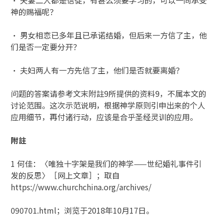
神的赐福呢？
· 男女相恋已多年且已承诺结婚，但后来一方信了主，他
们是否一定要分开？
· 夫妇两人有一方先信了主，他们是否就要离婚？
问题的答案请参考文末附註9所提供的资料9，不属本文的
讨论范围。这次示范说明，根据神学原则引申出来的个人
应用细节，再付诸行动，应该是合乎圣经灵训的应用。
附註
1 何佳：〈唯独十字架是我们的神学——世纪婚礼事件引
发的反思〉［网上文章］；取自
https://www.churchchina.org/archives/
090701.html；浏览于2018年10月17日。