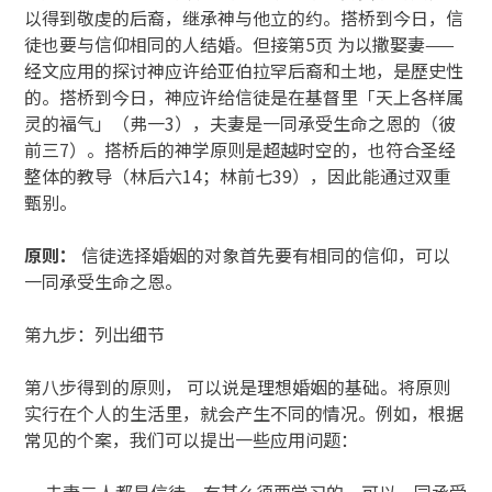
以得到敬虔的后裔，继承神与他立的约。搭桥到今日，信
徒也要与信仰相同的人结婚。但接第5页 为以撒娶妻——
经文应用的探讨神应许给亚伯拉罕后裔和土地，是歷史性
的。搭桥到今日，神应许给信徒是在基督里「天上各样属
灵的福气」（弗一3），夫妻是一同承受生命之恩的（彼
前三7）。搭桥后的神学原则是超越时空的，也符合圣经
整体的教导（林后六14；林前七39），因此能通过双重
甄别。
原则：
信徒选择婚姻的对象首先要有相同的信仰，可以
一同承受生命之恩。
第九步：列出细节
第八步得到的原则， 可以说是理想婚姻的基础。将原则
实行在个人的生活里，就会产生不同的情况。例如，根据
常见的个案，我们可以提出一些应用问题：
· 夫妻二人都是信徒，有甚么须要学习的，可以一同承受