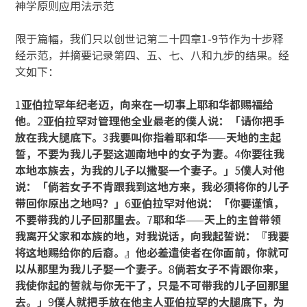
神学原则应用法示范
限于篇幅，我们只以创世记第二十四章1-9节作为十步释
经示范，并摘要记录第四、五、七、八和九步的结果。经
文如下：
1
亚伯拉罕年纪老迈，向来在一切事上耶和华都赐福
给
他。
2
亚伯拉罕对管理他全业最老的僕人说：「请
你把手
放在我大腿底下。
3
我要叫你指着耶和华
——
天
地的主起
誓，不要为我儿子娶这迦南地中的女子为
妻。
4
你要往我
本地本族去，为我的儿子以撒娶一个
妻子。」
5
僕人对他
说：「倘若女子不肯跟我到这地
方来，我必须将你的儿子
带回你原出之地吗？」
6
亚
伯拉罕对他说：「你要谨慎，
不要带我的儿子回那里
去。
7
耶和华
——
天上的主曾带领
我离开父家和本族
的地，对我说话，向我起誓说：『我要
将这地赐给你
的后裔。』他必差遣使者在你面前，你就可
以从那里
为我儿子娶一个妻子。
8
倘若女子不肯跟你来，
我使
你起的誓就与你无干了，只是不可带我的儿子回那
里
去。」
9
僕人就把手放在他主人亚伯拉罕的大腿底
下，为