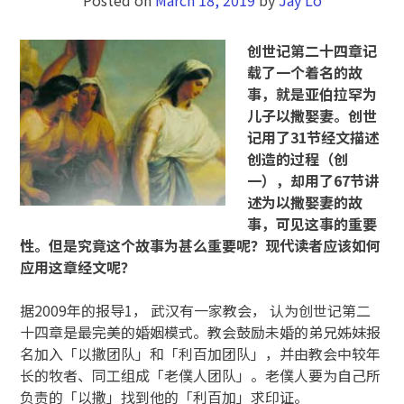
创
世记第二十四章记
载了一个着名的故
事，就是亚伯拉罕为
儿子以撒娶妻。创世
记用了31节经文描述
创造的过程（创
一），却用了67节讲
述为以撒
娶妻的故
事，可见这事的重要
性。但是究竟这个故事为甚么重要呢？现代读者应该如何
应用这章经文呢？
据2009年的报导1， 武汉有一家教会， 认为创世记第二
十四章是最完美的婚姻模式。教会鼓励未婚的弟兄姊妹报
名加入「以撒团队」和「利百加团队」，并由教会中较年
长的牧者、同工组成「老僕人团队」。老僕人要为自己所
负责的「以撒」找到他的「利百加」求印证。