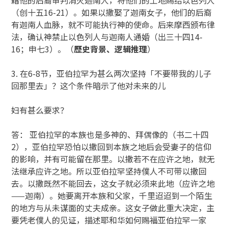
（创十五16-21）。如果以撒娶了迦南女子，他们的后裔
有迦南人血脉，就不可能执行神的使命。后来摩西颁布律
法，确认神禁止以色列人与迦南人通婚（出三十四14-
16；申七3）。（
歷史背景、逻辑推理
）
3. 在6-8节，亚伯拉罕为甚么两次坚持「不要带我的儿子
回那里去」？这个条件暗示了他对未来的儿
妇有甚么要求？
答： 亚伯拉罕的本族也是多神的、拜偶像的（书二十四
2），亚伯拉罕恐怕以撒回到本族之地后会受妻子的信仰
的影响，并有可能留在那里。以撒若不在应许之地，就无
法继承应许之地。所以亚伯拉罕坚持僕人不可带以撒回
去。以撒既然不能回去，这女子就必须来此地（应许之地
——迦南）。她要离开本族和父家，千里迢迢到一个陌生
的地方与从未谋面的丈夫成亲。这女子做此重大决定，主
要凭老僕人的见证，描述耶和华如何赐福亚伯拉罕一家