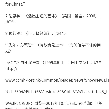
for Christ.”
7 伦思学：《活出主道的艺术》（美国：圣言，2006），
页26。
8 赖若瀚：《十步释经法》，页440。
9 例如，苏颖智：〈情敌竟是上帝——有关信与不信的问
题〉，
《传书》卷七第三期（1999年6月）［网上文章］；取自
http://
www.ccmhk.org.hk/Common/Reader/News/ShowNews.js
Nid=3504&Pid=16&Version=39&Cid=37&Charset=big5_hk
W9xlRJNKiUk；浏览于2018年10月17日。赖若瀚：「基
督徒可以与非基督徒结婚吗？__