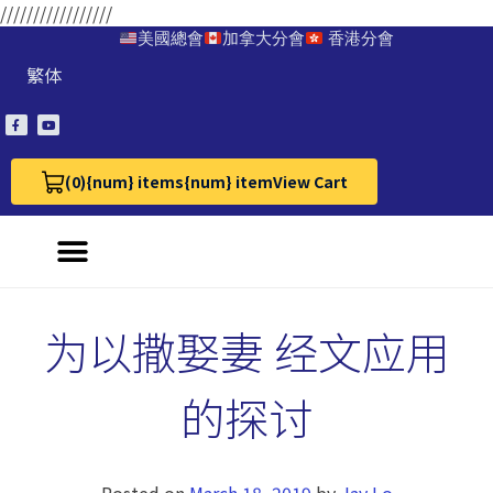
/////////////////
美國總會
加拿大分會
香港分會
繁体
(0)
{num} items
{num} item
View Cart
View Cart 0
为以撒娶妻 经文应用
的探讨
Posted on
March 18, 2019
by
Jay Lo