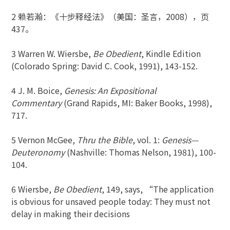
2 赖若瀚：《十步释经法》（美国：圣言，2008），页
437。
3 Warren W. Wiersbe,
Be Obedient
, Kindle Edition
(Colorado Spring: David C. Cook, 1991), 143-152.
4 J. M. Boice,
Genesis: An Expositional
Commentary
(Grand Rapids, MI: Baker Books, 1998),
717.
5 Vernon McGee,
Thru the Bible
, vol. 1:
Genesis—
Deuteronomy
(Nashville: Thomas Nelson, 1981), 100-
104.
6 Wiersbe,
Be Obedient
, 149, says, “The application
is obvious for unsaved people today: They must not
delay in making their decisions