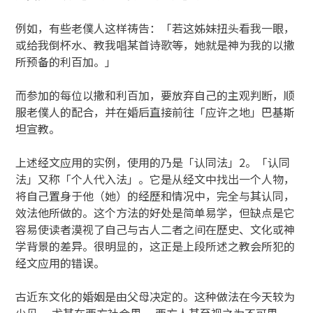
例如，有些老僕人这样祷告：「若这姊妹扭头看我一眼，
或给我倒杯水、教我唱某首诗歌等，她就是神为我的以撒
所预备的利百加。」
而参加的每位以撒和利百加，要放弃自己的主观判断，顺
服老僕人的配合，并在婚后直接前往「应许之地」巴基斯
坦宣教。
上述经文应用的实例，使用的乃是「认同法」2。「认同
法」又称「个人代入法」。它是从经文中找出一个人物，
将自己置身于他（她）的经歷和情况中，完全与其认同，
效法他所做的。这个方法的好处是简单易学，但缺点是它
容易使读者漠视了自己与古人二者之间在歷史、文化或神
学背景的差异。很明显的，这正是上段所述之教会所犯的
经文应用的错误。
古近东文化的婚姻是由父母决定的。这种做法在今天较为
少见， 尤其在西方社会里， 西方人甚至视之为不可思