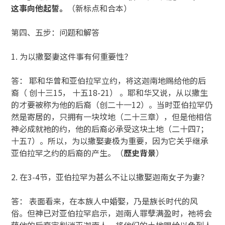
这事向他起誓。
（新标点和合本）
第四、五步：问题和解答
1. 为以撒娶妻这件事有何重要性？
答： 耶和华曾和亚伯拉罕立约，将这迦南地赐给他的后
裔（ 创十三15， 十五18-21） 。耶和华又说，从以撒生
的才要被称为他的后裔（创二十一12）。当时亚伯拉罕仍
然是寄居的，只拥有一块坟地（二十三章），但是他相信
神必成就祂的约，他的后裔必承受这块土地（二十四7；
十五7）。所以，为以撒娶妻极为重要，因为它关乎继承
亚伯拉罕之约的后裔的产生。（
歷史
背景
）
2. 在3-4节，亚伯拉罕为甚么不让以撒娶迦南女子为妻？
答： 表面看来，在本族人中婚娶，乃是族长时代的风
俗。但神已对亚伯拉罕启示，迦南人罪孽满盈时，祂将会
藉他的后裔审判消灭迦南人，将他们的土地赐给以色列人