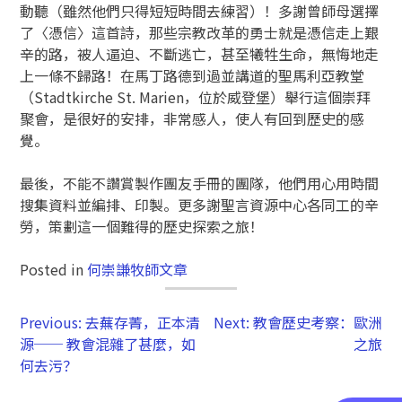
動聽（雖然他們只得短短時間去練習）！多謝曾師母選擇
了〈憑信〉這首詩，那些宗教改革的勇士就是憑信走上艱
辛的路，被人逼迫、不斷逃亡，甚至犧牲生命，無悔地走
上一條不歸路！在馬丁路德到過並講道的聖馬利亞教堂
（Stadtkirche St. Marien，位於威登堡）舉行這個崇拜
聚會，是很好的安排，非常感人，使人有回到歷史的感
覺。
最後，不能不讚賞製作團友手冊的團隊，他們用心用時間
搜集資料並編排、印製。更多謝聖言資源中心各同工的辛
勞，策劃這一個難得的歷史探索之旅！
Posted in
何崇謙牧師文章
Previous:
去蕪存菁，正本清
Next:
教會歷史考察：歐洲
源── 教會混雜了甚麼，如
之旅
何去污？