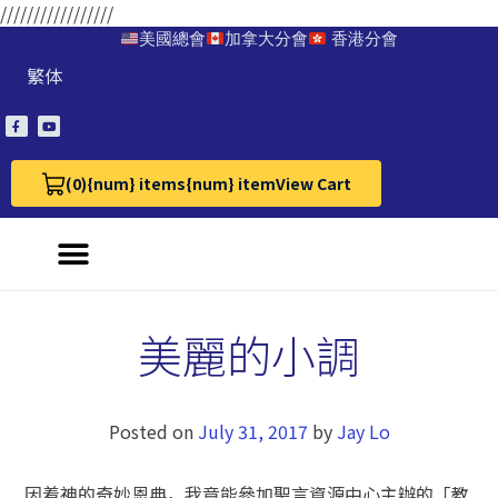
/////////////////
美國總會
加拿大分會
香港分會
繁体
(0)
{num} items
{num} item
View Cart
View Cart 0
美麗的小調
Posted on
July 31, 2017
by
Jay Lo
因着神的奇妙恩典，我竟能參加聖言資源中心主辦的「教