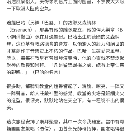
沿途風景怡人，美得像明信片上面的圖畫，不禁要大大吸
一下歐洲大陸的空氣。
途經巴哈（另譯「巴赫」）的故鄉艾森納赫
（Eisenach），那裏有他的雕像豎立，他的偉大樂章〈B
小調彌撒曲〉像在耳邊響起。巴哈出生於德國的艾森納
赫，這位基督教路德會的會友，以他驚人的毅力和絕世的
才華創作了音樂史上不朽的作品。巴哈一生鍾愛管風琴，
所以，每每在教堂有管風琴演奏時，他的心靈就不禁泛起
對神的敬畏和崇拜。「凡是聖樂飄揚之處，總有上帝仁慈
的親臨。」（巴哈的名言）
很多時，都聽到教堂的鐘聲響起了，清脆、暸亮，一陣又
一陣聲音，給人莊嚴神聖的感覺。教堂的尖塔是細細尖尖
的造型，很漂亮，默默地站在天空下，有一種說不出的優
美。
這次旅程安排了崇拜聚會，其中一次令我難忘。當中有粵
語團團友獻唱〈憑信〉，由曾永光師母指揮，團友唱得很