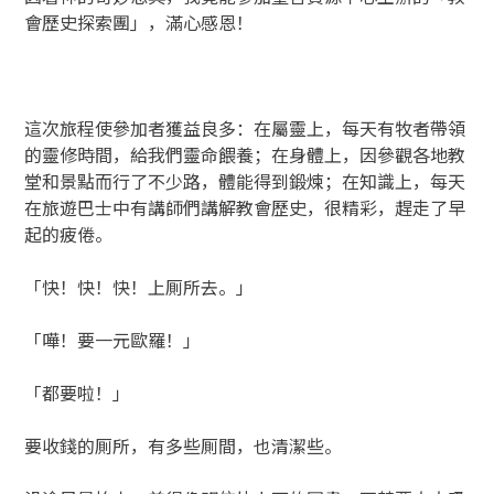
會歷史探索團」，滿心感恩！
這次旅程使參加者獲益良多：在屬靈上，每天有牧者帶領
的靈修時間，給我們靈命餵養；在身體上，因參觀各地教
堂和景點而行了不少路，體能得到鍛煉；在知識上，每天
在旅遊巴士中有講師們講解教會歷史，很精彩，趕走了早
起的疲倦。
「快！快！快！上厠所去。」
「嘩！要一元歐羅！」
「都要啦！」
要收錢的厠所，有多些厠間，也清潔些。