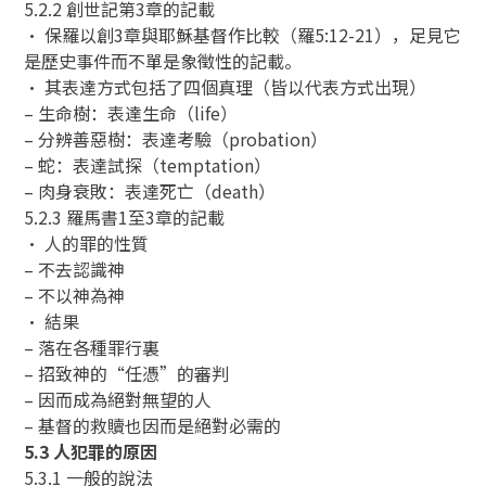
5.2.2 創世記第3章的記載
• 保羅以創3章與耶穌基督作比較（羅5:12-21），足見它
是歷史事件而不單是象徵性的記載。
• 其表達方式包括了四個真理（皆以代表方式出現）
– 生命樹：表達生命（life）
– 分辨善惡樹：表達考驗（probation）
– 蛇：表達試探（temptation）
– 肉身衰敗：表達死亡（death）
5.2.3 羅馬書1至3章的記載
• 人的罪的性質
– 不去認識神
– 不以神為神
• 結果
– 落在各種罪行裏
– 招致神的“任憑”的審判
– 因而成為絕對無望的人
– 基督的救贖也因而是絕對必需的
5.3 人犯罪的原因
5.3.1 一般的說法