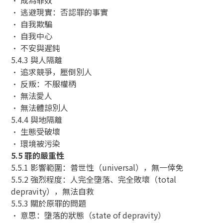
• 逃避現實：否認罪的事實
• 自我欺騙
• 自我中心
• 不安與遲鈍
5.4.3 與人隔離
• 追求競爭，壓倒別人
• 反叛：不服權柄
• 無法愛人
• 無法體諒別人
5.4.4 與地隔離
• 生態受破壞
• 環境被污染
5.5 罪的嚴重性
5.5.1 影響範圍：普世性（universal），無一倖免
5.5.2 強烈程度：人完全墮落、完全敗壞（total
depravity），無法自救
5.5.3 關於原罪的問題
• 意思：墮落的狀態（state of depravity）