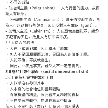
• 不同的觀點
– 伯拉糾主義（Pelagianism）：人有行善的能力，故否
認人有原罪。
– 亞米紐斯主義（Arminianism）：繼承伯拉糾主義，認
為人可以選擇行善與否，因此反對人有罪疚（guilt）。
– 加爾文主義（Calvinism）：人在亞當裏面犯罪，繼承
了犯罪的天性，故此人有原罪與罪疚。
5.5.4 綜合的看法
• 人在亞當裏犯罪，因此繼承了原罪。
• 但人不是因原罪而沉淪，是因為人的確犯了罪。
• 人犯罪後，罪疚就產生。
• 因此，罪疚是事實，雖然人不一定感覺到。
5.6 罪的社會性層面（social dimension of sin）
5.6.1 瞭解社會性的罪的困難
• 人似乎沒有參與其中
• 人本身的社會地位影響其觀點
• 保護群體的利益，因此看不見群體的自私
• 不在受害群體中，無法瞭解其中情況
個人  不良行為（罪行）  使另一個人受害