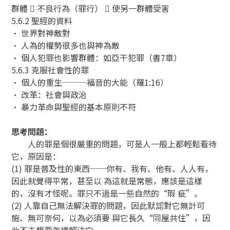
群體  不良行為（罪行）  使另一群體受害
5.6.2 聖經的資料
• 世界對神敵對
• 人為的權勢很多也與神為敵
• 個人犯罪也影響群體：如亞干犯罪（書7章）
5.6.3 克服社會性的罪
• 個人的重生───福音的大能（羅1:16）
• 改革：社會與政治
• 暴力革命與聖經的基本原則不符
思考問題：
人的罪是個很嚴重的問題，可是人一般上都輕鬆看待
它，原因是：
(1) 罪是普及性的東西──你有、我有、他有、人人有，
因此就覺得平常，甚至以 為這就是常態，應該是這樣
的，沒有才怪呢。罪只不過是一些自然的“瑕 疵”。
(2) 人靠自己無法解決罪的問題，因此默認對它無計可
施、無可奈何，以為必須要 與它長久“同屋共住”，因
此不去想要怎樣解決它。