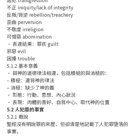
不正 iniquity/lack of integrity
反叛/背逆 rebellion/treachery
歪曲 perversion
不敬虔 irreligion
可憎惡 abomination
• 表達結果：罪疚 guilt
邪惡 evil
困擾 trouble
5.1.2 基本意義
• 與神的道德律法相違，包括積極的與消極的：
– 積極：違背神的律法
– 消極：缺少了神的義
• 形態：行動、思想、內心狀況
• 表現：肉體的喜好、自我中心、取代神的位置
5.2 人犯罪的事實
5.2.1 概說
聖經沒有明說罪的來歷，但卻清楚地記載了人犯罪墮落的
事實。