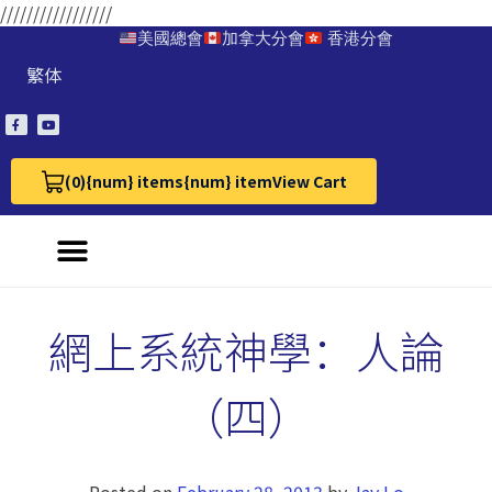
/////////////////
美國總會
加拿大分會
香港分會
繁体
(0)
{num} items
{num} item
View Cart
View Cart 0
網上系統神學：人論
（四）
Posted on
February 28, 2013
by
Jay Lo