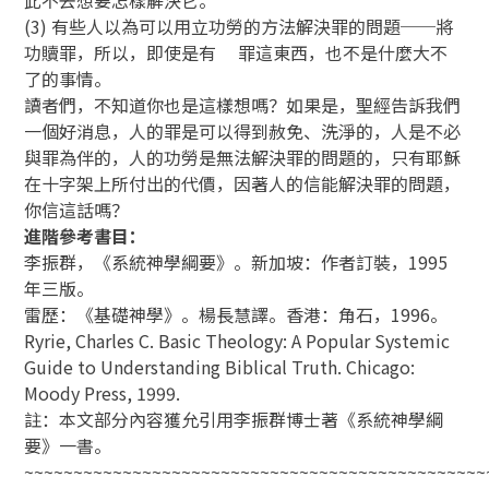
(3) 有些人以為可以用立功勞的方法解決罪的問題──將
功贖罪，所以，即使是有 罪這東西，也不是什麼大不
了的事情。
讀者們，不知道你也是這樣想嗎？如果是，聖經告訴我們
一個好消息，人的罪是可以得到赦免、洗淨的，人是不必
與罪為伴的，人的功勞是無法解決罪的問題的，只有耶穌
在十字架上所付出的代價，因著人的信能解決罪的問題，
你信這話嗎？
進階參考書目：
李振群，《系統神學綱要》。新加坡：作者訂裝，1995
年三版。
雷歷：《基礎神學》。楊長慧譯。香港：角石，1996。
Ryrie, Charles C. Basic Theology: A Popular Systemic
Guide to Understanding Biblical Truth. Chicago:
Moody Press, 1999.
註：本文部分內容獲允引用李振群博士著《系統神學綱
要》一書。
~~~~~~~~~~~~~~~~~~~~~~~~~~~~~~~~~~~~~~~~~~~~~~~