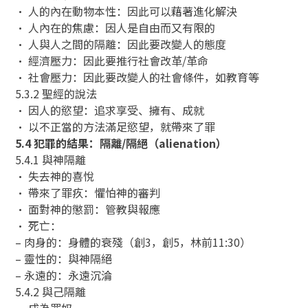
• 人的內在動物本性：因此可以藉著進化解決
• 人內在的焦慮：因人是自由而又有限的
• 人與人之間的隔離：因此要改變人的態度
• 經濟壓力：因此要推行社會改革/革命
• 社會壓力：因此要改變人的社會條件，如教育等
5.3.2 聖經的說法
• 因人的慾望：追求享受、擁有、成就
• 以不正當的方法滿足慾望，就帶來了罪
5.4 犯罪的結果：隔離/隔絕（alienation）
5.4.1 與神隔離
• 失去神的喜悅
• 帶來了罪疚：懼怕神的審判
• 面對神的懲罰：管教與報應
• 死亡：
– 肉身的：身體的衰殘（創3，創5，林前11:30）
– 靈性的：與神隔絕
– 永遠的：永遠沉淪
5.4.2 與己隔離
• 成為罪奴