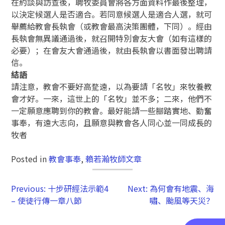
在約談與訪查後，聘牧委員會將各方面資料作最後整理，
以決定候選人是否適合。若同意候選人是適合人選，就可
舉薦給教會長執會（或教會最高決策團體，下同）。經由
長執會無異議通過後，就召開特別會友大會（如有這樣的
必要）；在會友大會通過後，就由長執會以書面發出聘請
信。
結語
請注意，教會不要好高騖遠，以為要請「名牧」來牧養教
會才好。一來，這世上的「名牧」並不多；二來，他們不
一定願意應聘到你的教會。最好能請一些腳踏實地、勤奮
事奉，有遠大志向，且願意與教會各人同心並一同成長的
牧者
Posted in
教會事奉
,
賴若瀚牧師文章
Previous:
十步研經法示範4
Next:
為何會有地震、海
– 使徒行傳一章八節
嘯、颱風等天災？