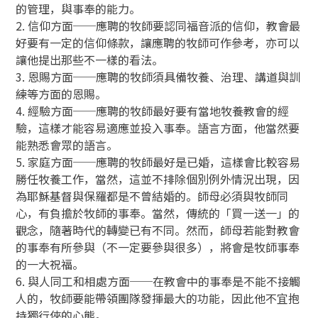
的管理，與事奉的能力。
2. 信仰方面──應聘的牧師要認同福音派的信仰，教會最
好要有一定的信仰條款，讓應聘的牧師可作參考，亦可以
讓他提出那些不一樣的看法。
3. 恩賜方面──應聘的牧師須具備牧養、治理、講道與訓
練等方面的恩賜。
4. 經驗方面──應聘的牧師最好要有當地牧養教會的經
驗，這樣才能容易適應並投入事奉。語言方面，他當然要
能熟悉會眾的語言。
5. 家庭方面──應聘的牧師最好是已婚，這樣會比較容易
勝任牧養工作，當然，這並不排除個別例外情況出現，因
為耶穌基督與保羅都是不曾結婚的。師母必須與牧師同
心，有負擔於牧師的事奉。當然，傳統的「買一送一」的
觀念，隨著時代的轉變已有不同。然而，師母若能對教會
的事奉有所參與（不一定要參與很多），將會是牧師事奉
的一大祝福。
6. 與人同工和相處方面──在教會中的事奉是不能不接觸
人的，牧師要能帶領團隊發揮最大的功能，因此他不宜抱
持獨行俠的心態。