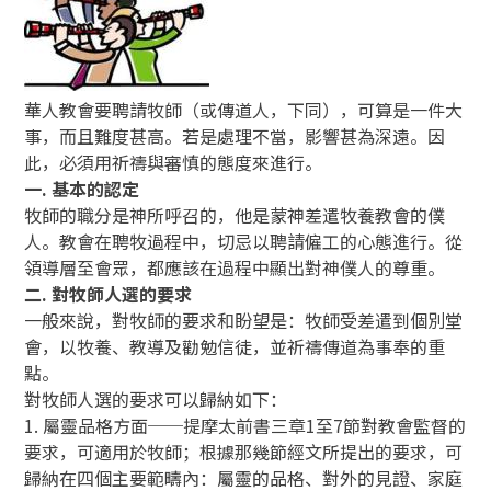
華人教會要聘請牧師（或傳道人，下同），可算是一件大
事，而且難度甚高。若是處理不當，影響甚為深遠。因
此，必須用祈禱與審慎的態度來進行。
一. 基本的認定
牧師的職分是神所呼召的，他是蒙神差遣牧養教會的僕
人。教會在聘牧過程中，切忌以聘請僱工的心態進行。從
領導層至會眾，都應該在過程中顯出對神僕人的尊重。
二. 對牧師人選的要求
一般來說，對牧師的要求和盼望是：牧師受差遣到個別堂
會，以牧養、教導及勸勉信徒，並祈禱傳道為事奉的重
點。
對牧師人選的要求可以歸納如下：
1. 屬靈品格方面──提摩太前書三章1至7節對教會監督的
要求，可適用於牧師；根據那幾節經文所提出的要求，可
歸納在四個主要範疇內：屬靈的品格、對外的見證、家庭