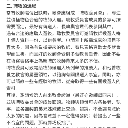
三. 聘牧的過程
當有牧師職位出缺時，教會應組成「聘牧委員會」，專注
並積極物色合適的牧師人選。聘牧委員會成員的多寡可按
需要而定，最好有傳道人、長執與會眾代表參與其中。
遇有合適的應聘人選後，聘牧委員會可邀請牧師候選人寄
上個人資料一份，以供參考。申請表上所需填寫的項目不
宜太多，因為有負擔要來的牧師，看見表格頁數太多就會
望而生畏。而且好的牧師會受到多個教會垂青，因此不要
在填寫表格事上為應聘的牧師帶來太多的不便。
聘牧委員可致電給牧師候選人所列舉的推薦人，和他曾牧
養之教會的屬靈領袖，以諮詢有關候選人事宜。同時，亦
可以請教一些有經驗的牧師，從旁取得一些有關候選人的
資料。
其後，邀請候選人前來教會證道（最好亦邀師母同來），
並與聘牧委員會的成員面談。牧師與師母可與各長老、執
事，並各團契的弟兄姊妹彼此交通、認識。不要讓會眾問
太多的問題，因為會眾並不一定懂得發問；若提出了一些
不合宜的問題，那就弄巧反拙了。