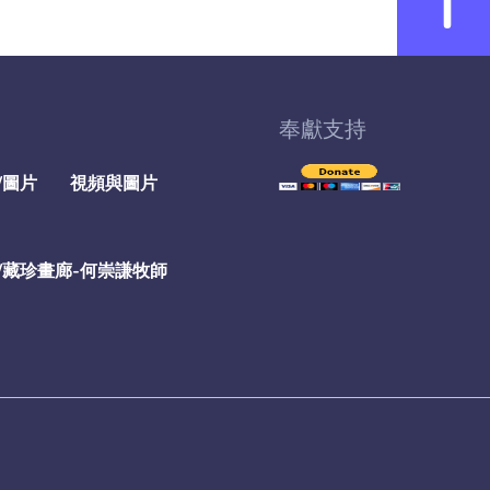
奉獻支持
/圖片
視頻與圖片
/藏珍畫廊-何崇謙牧師