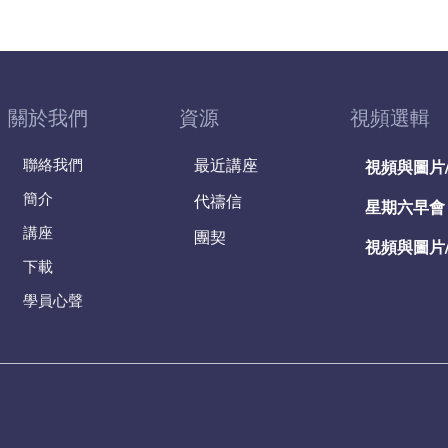
關於我們
資源
視頻選輯
聯絡我們
最近講座
視頻與圖片
簡介
代禱信
星期六早會
講座
團契
視頻與圖片
下載
學員心聲