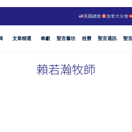
美國總會
加拿大分會
輯
文章精選
奉獻
聖言書坊
校曆
聖言通訊
聖
賴若瀚牧師