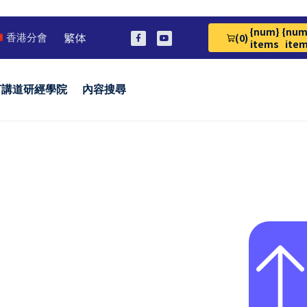
{num}
{num
繁体
(0)
香港分會
View Cart 0
items
ite
言講道研經學院
內容搜尋