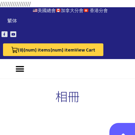
/////////////////
美國總會
加拿大分會
香港分會
繁体
(0)
{num} items
{num} item
View Cart
View Cart 0
相冊