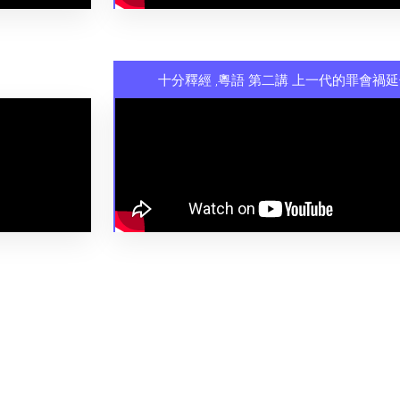
十分釋經 ,粵語 第二講 上一代的罪會禍