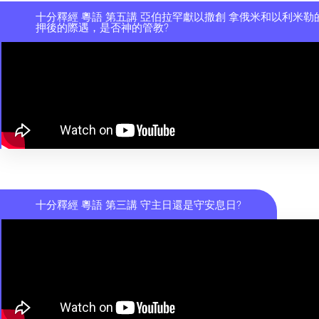
十分釋經 粵語 第五講 亞伯拉罕獻以撒創 拿俄米和以利米勒
押後的際遇，是否神的管教?
十分釋經 粵語 第三講 守主日還是守安息日?