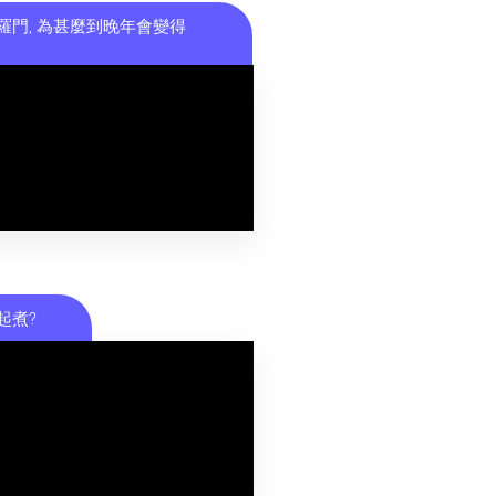
羅門, 為甚麼到晚年會變得
起煮?