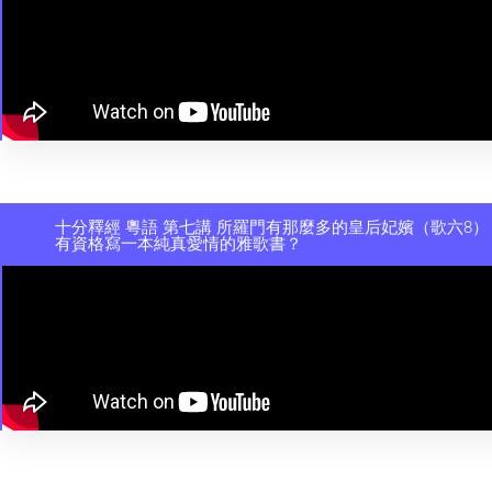
十分釋經 粵語 第七講 所羅門有那麼多的皇后妃嬪（歌六8
有資格寫一本純真愛情的雅歌書？