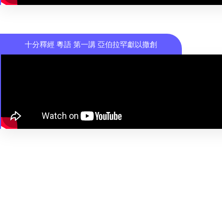
十分釋經 粵語 第一講 亞伯拉罕獻以撒創