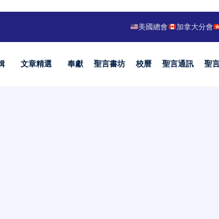
美國總會
加拿大分會
輯
文章精選
奉獻
聖言書坊
校曆
聖言通訊
聖