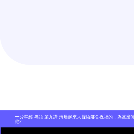
十分釋經 粵語 第九講 清晨起來大聲給鄰舍祝福的，為甚麼
他?