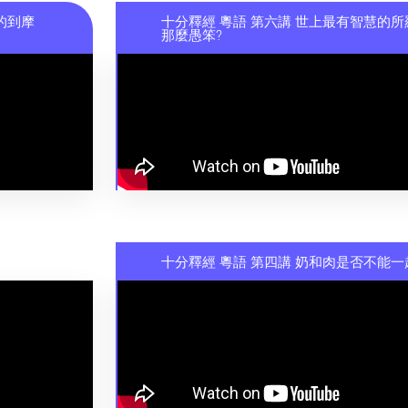
的到摩
十分釋經 粵語 第六講 世上最有智慧的所
那麼愚笨?
十分釋經 粵語 第四講 奶和肉是否不能一