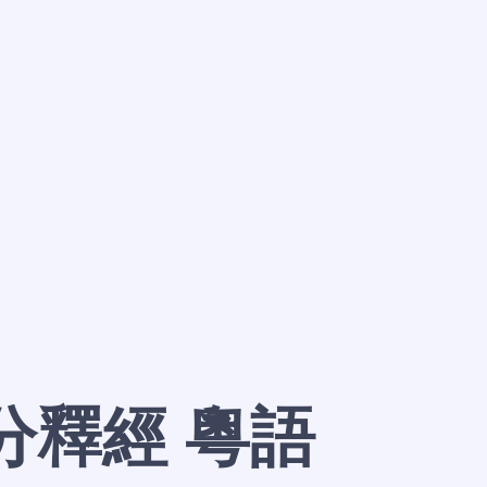
分釋經 粵語