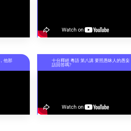
），他那
十分釋經 粵語 第八講 要照愚昧人的愚妄
話回答嗎?