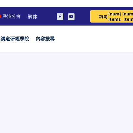
{num}
{num
繁体
(0)
香港分會
View Cart 0
items
ite
言講道研經學院
內容搜尋