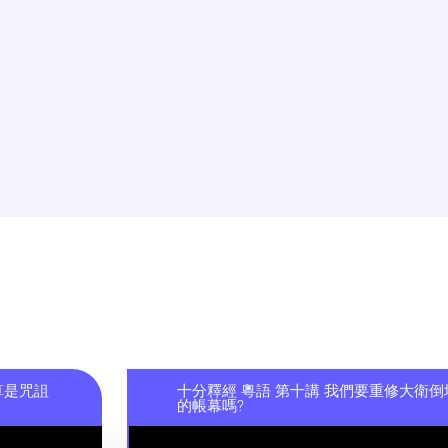
算是咒詛
十分釋經 粵語 第十講 我們要重修大衛倒
的帳幕嗎?