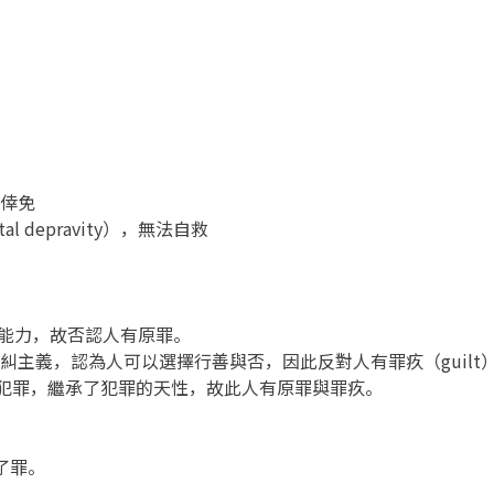
一倖免
l depravity），無法自救
行善的能力，故否認人有原罪。
承伯拉糾主義，認為人可以選擇行善與否，因此反對人有罪疚（guilt
當裏面犯罪，繼承了犯罪的天性，故此人有原罪與罪疚。
了罪。