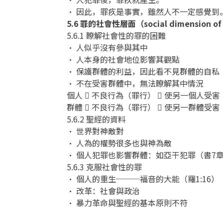
• 因此，罪疚是事實，雖然人不一定感覺到
5.6 罪的社會性層面（social dimension of
5.6.1 瞭解社會性的罪的困難
• 人似乎沒有參與其中
• 人本身的社會地位影響其觀點
• 保護群體的利益，因此看不見群體的自私
• 不在受害群體中，無法瞭解其中情況
個人  不良行為（罪行）  使另一個人受害
群體  不良行為（罪行）  使另一群體受害
5.6.2 聖經的資料
• 世界對神敵對
• 人為的權勢很多也與神為敵
• 個人犯罪也影響群體：如亞干犯罪（書7
5.6.3 克服社會性的罪
• 個人的重生───福音的大能（羅1:16）
• 改革：社會與政治
• 暴力革命與聖經的基本原則不符