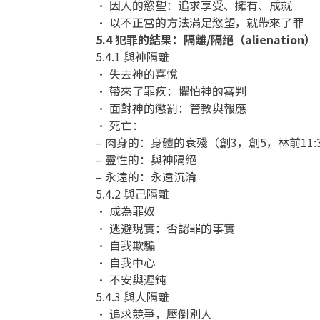
• 因人的慾望：追求享受、擁有、成就
• 以不正當的方法滿足慾望，就帶來了罪
5.4 犯罪的結果：隔離/隔絕（alienation）
5.4.1 與神隔離
• 失去神的喜悅
• 帶來了罪疚：懼怕神的審判
• 面對神的懲罰：管教與報應
• 死亡：
– 肉身的：身體的衰殘（創3，創5，林前11:
– 靈性的：與神隔絕
– 永遠的：永遠沉淪
5.4.2 與己隔離
• 成為罪奴
• 逃避現實：否認罪的事實
• 自我欺騙
• 自我中心
• 不安與遲鈍
5.4.3 與人隔離
• 追求競爭，壓倒別人