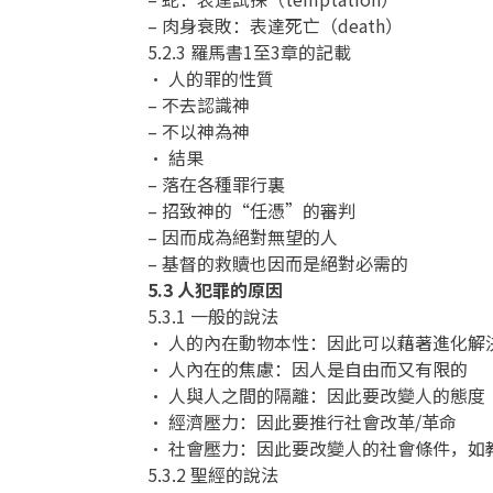
– 肉身衰敗：表達死亡（death）
5.2.3 羅馬書1至3章的記載
• 人的罪的性質
– 不去認識神
– 不以神為神
• 結果
– 落在各種罪行裏
– 招致神的“任憑”的審判
– 因而成為絕對無望的人
– 基督的救贖也因而是絕對必需的
5.3 人犯罪的原因
5.3.1 一般的說法
• 人的內在動物本性：因此可以藉著進化解
• 人內在的焦慮：因人是自由而又有限的
• 人與人之間的隔離：因此要改變人的態度
• 經濟壓力：因此要推行社會改革/革命
• 社會壓力：因此要改變人的社會條件，如
5.3.2 聖經的說法