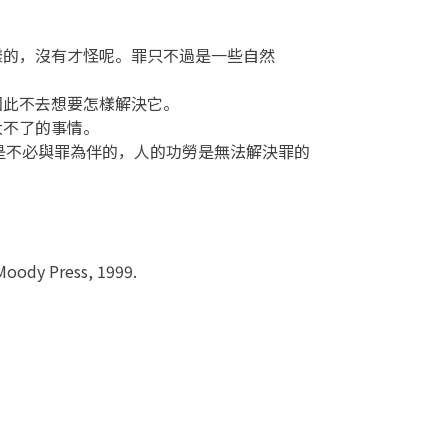
這樣的，沒有才怪呢。罪只不過是一些自然
因此不去想要怎樣解決它。
大不了的事情。
是不必與罪為伴的，人的功勞是無法解決罪的
 Moody Press, 1999.