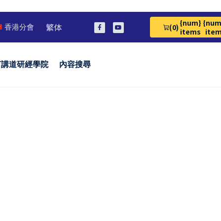
{num}
{num
繁体
(0)
香港分會
View Cart 0
items
ite
言講道研經學院
內容搜尋