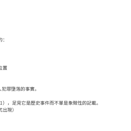
的：
位置
人犯罪墮落的事實。
2-21），足見它是歷史事件而不單是象徵性的記載。
式出現）