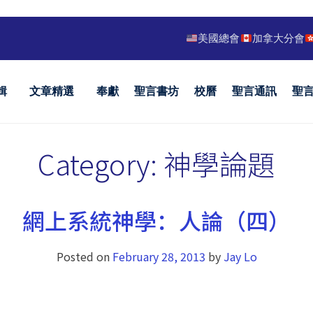
美國總會
加拿大分會
輯
文章精選
奉獻
聖言書坊
校曆
聖言通訊
聖
Category:
神學論題
網上系統神學：人論（四）
Posted on
February 28, 2013
by
Jay Lo