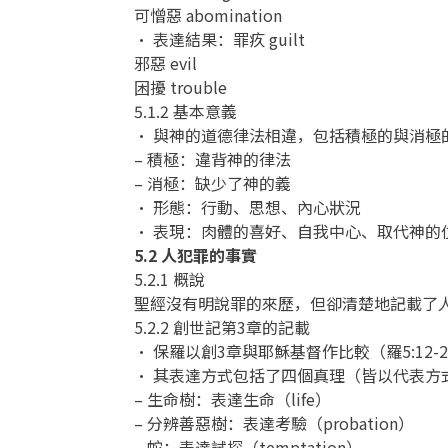
可憎惡 abomination
• 表達結果：罪疚 guilt
邪惡 evil
困擾 trouble
5.1.2 基本意義
• 與神的道德律法相違，包括積極的與消極
– 積極：違背神的律法
– 消極：缺少了神的義
• 形態：行動、思想、內心狀況
• 表現：肉體的喜好、自我中心、取代神的
5.2 人犯罪的事實
5.2.1 概說
聖經沒有明說罪的來歷，但卻清楚地記載了
5.2.2 創世記第3章的記載
• 保羅以創3章與耶穌基督作比較（羅5:1
• 其表達方式包括了四個真理（皆以代表方
– 生命樹：表達生命（life）
– 分辨善惡樹：表達考驗（probation）
– 蛇：表達試探（temptation）