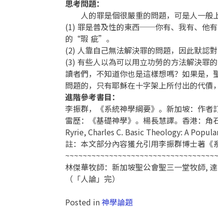
思考問題：
人的罪是個很嚴重的問題，可是人一般上
(1) 罪是普及性的東西──你有、我有、
的“瑕 疵”。
(2) 人靠自己無法解決罪的問題，因此默
(3) 有些人以為可以用立功勞的方法解決
讀者們，不知道你也是這樣想嗎？如果是，
問題的，只有耶穌在十字架上所付出的代價
進階參考書目：
李振群，《系統神學綱要》。新加坡：作者訂
雷歷：《基礎神學》。楊長慧譯。香港：角石，
Ryrie, Charles C. Basic Theology: A Popul
註：本文部分內容獲允引用李振群博士著《
~~~~~~~~~~~~~~~~~~~~~~~~~~~~~~~~~~
林傑華牧師：新加坡聖公會聖三一堂牧師, 
（「人論」完）
Posted in
神學論題