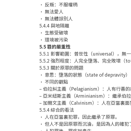
• 反叛：不服權柄
• 無法愛人
• 無法體諒別人
5.4.4 與地隔離
• 生態受破壞
• 環境被污染
5.5 罪的嚴重性
5.5.1 影響範圍：普世性（universal），無
5.5.2 強烈程度：人完全墮落、完全敗壞（tota
5.5.3 關於原罪的問題
• 意思：墮落的狀態（state of depravity）
• 不同的觀點
– 伯拉糾主義（Pelagianism）：人有
– 亞米紐斯主義（Arminianism）：繼
– 加爾文主義（Calvinism）：人在亞
5.5.4 綜合的看法
• 人在亞當裏犯罪，因此繼承了原罪。
• 但人不是因原罪而沉淪，是因為人的確犯
• 人犯罪後，罪疚就產生。