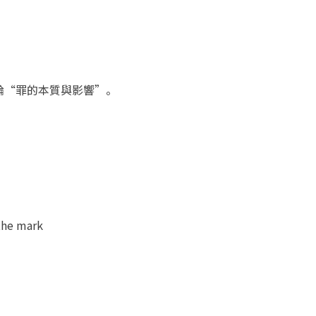
論“罪的本質與影響”。
e mark