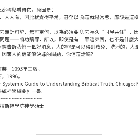
都輕鬆看待它，原因是：
他有、人人有，因此就覺得平常，甚至以 為這就是常態，應該是
認對它無計可施、無可奈何，以為必須要 與它長久“同屋共住”，
罪的問題──將功贖罪，所以，即使是有 罪這東西，也不是什麼
聖經告訴我們一個好消息，人的罪是可以得到赦免、洗淨的，人
，因著人的信能解決罪的問題，你信這話嗎？
裝，1995年三版。
1996。
ar Systemic Guide to Understanding Biblical Truth. Chicago:
系統神學綱要》一書。
~~~~~~~~~~~~~~~~
達拉斯神學院神學碩士