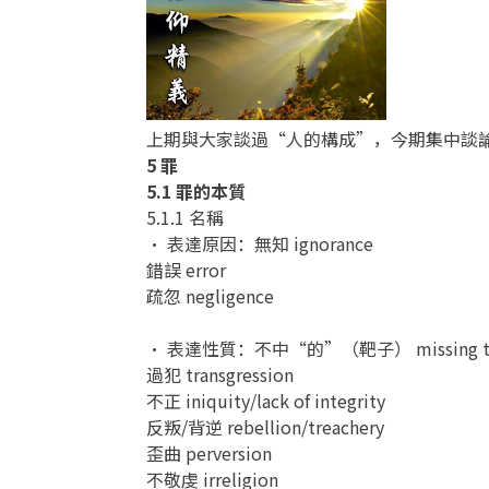
上期與大家談過“人的構成”，今期集中談
5 罪
5.1 罪的本質
5.1.1 名稱
• 表達原因：無知 ignorance
錯誤 error
疏忽 negligence
• 表達性質：不中“的”（靶子） missing th
過犯 transgression
不正 iniquity/lack of integrity
反叛/背逆 rebellion/treachery
歪曲 perversion
不敬虔 irreligion