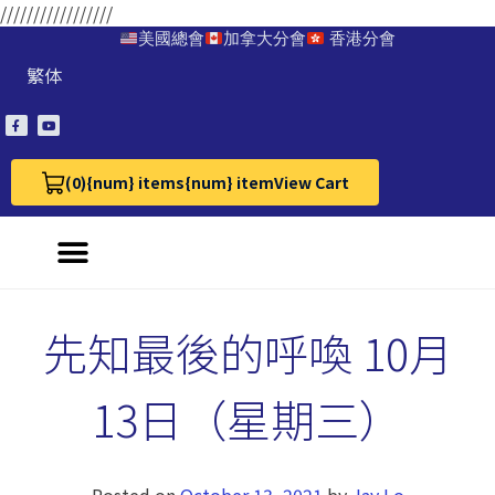
/////////////////
美國總會
加拿大分會
香港分會
繁体
(0)
{num} items
{num} item
View Cart
View Cart 0
先知最後的呼喚 10月
13日（星期三）
Posted on
October 13, 2021
by
Jay Lo