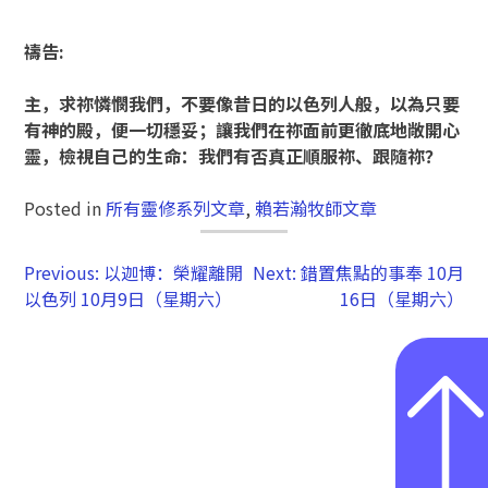
禱告
:
主，求祢憐憫我們，不要像昔日的以色列人般，以為只要
有神的殿，便一切穩妥；讓我們在祢面前更徹底地敞開心
靈，檢視自己的生命：我們有否真正順服祢、跟隨祢？
Posted in
所有靈修系列文章
,
賴若瀚牧師文章
Previous:
以迦博：榮耀離開
Next:
錯置焦點的事奉 10月
以色列 10月9日（星期六）
16日（星期六）