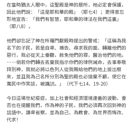
在當時猶太人眼中，這聖殿是神的居所，祂必定會保護，
因此他們說：「這是耶和華的殿」（耶七4）；更得意忘
形地宣告：「我們有智慧，耶和華的律法在我們這裏」
（耶八8）。
他們卻忘記了神在所羅門獻殿時提出的警戒：「這稱為我
名下的子民，若是自卑、禱告、尋求我的面、轉離他們的
惡行，我必從天上垂聽，赦免他們的罪，醫治他們的地。
……倘若你們轉去丟棄我指示你們的律例誡命，去事奉敬
拜別神，我就必將以色列人從我賜給他們的地上拔出根
來，並且我為己名所分別為聖的殿也必捨棄不顧，使它在
萬民中作笑談，被譏誚。」（代下七14、19-20）
今日這場世紀疫症，加上社會和經濟環境連番的波動，會
否也在提醒我們，作為神的子民，我們必須再次回到神的
話語中，謙卑省察，並為自己、為教會、為世界而悔改、
代求！