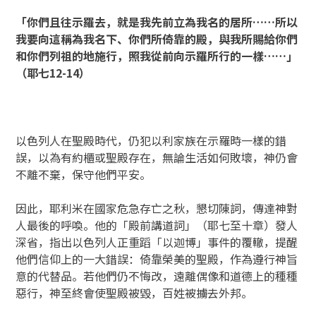
「你們且往示羅去，就是我先前立為我名的居所……所以
我要向這稱為我名下、你們所倚靠的殿，與我所賜給你們
和你們列祖的地施行，照我從前向示羅所行的一樣……」
（耶七
12-14）
以色列人在聖殿時代，仍犯以利家族在示羅時一樣的錯
誤，以為有約櫃或聖殿存在，無論生活如何敗壞，神仍會
不離不棄，保守他們平安。
因此，耶利米在國家危急存亡之秋，懇切陳詞，傳達神對
人最後的呼喚。他的「殿前講道詞」（耶七至十章）發人
深省，指出以色列人正重蹈「以迦博」事件的覆轍，提醒
他們信仰上的一大錯誤：倚靠榮美的聖殿，作為遵行神旨
意的代替品。若他們仍不悔改，遠離偶像和道德上的種種
惡行，神至終會使聖殿被毀，百姓被擄去外邦。