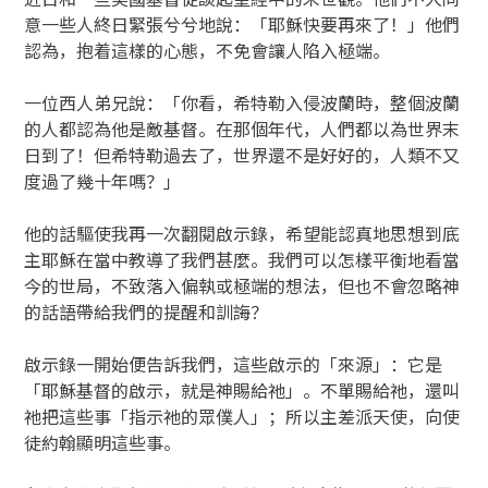
意一些人終日緊張兮兮地說：「耶穌快要再來了！」他們
認為，抱着這樣的心態，不免會讓人陷入極端。
一位西人弟兄說：「你看，希特勒入侵波蘭時，整個波蘭
的人都認為他是敵基督。在那個年代，人們都以為世界末
日到了！但希特勒過去了，世界還不是好好的，人類不又
度過了幾十年嗎？」
他的話驅使我再一次翻閱啟示錄，希望能認真地思想到底
主耶穌在當中教導了我們甚麼。我們可以怎樣平衡地看當
今的世局，不致落入偏執或極端的想法，但也不會忽略神
的話語帶給我們的提醒和訓誨？
啟示錄一開始便告訴我們，這些啟示的「來源」：它是
「耶穌基督的啟示，就是神賜給祂」。不單賜給祂，還叫
祂把這些事「指示祂的眾僕人」；所以主差派天使，向使
徒約翰顯明這些事。