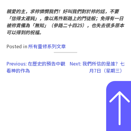
親愛的主，求祢憐憫我們！好叫我們對於祢的話，不要
「信得太遲鈍」，像以馬忤斯路上的門徒般
；
免得有一日
被祢責備為「無知」（參路二十四
25
），也失去很多原本
可以得到的祝福。
Posted in
所有靈修系列文章
Previous:
在歷史的預告中觀
Next:
我們所信的是誰？七
看神的作為
月7日（星期三）