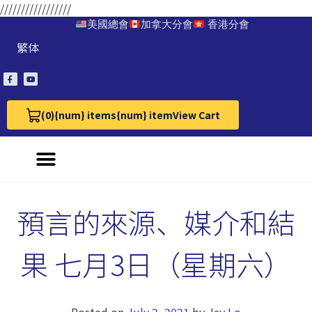
/////////////////
美國總會
加拿大分會
香港分會
繁体
(0)
{num} items
{num} item
View Cart
View Cart 0
預言的來源、媒介和結
果 七月3日（星期六）
Posted on
July 2, 2021
by
Jay Lo