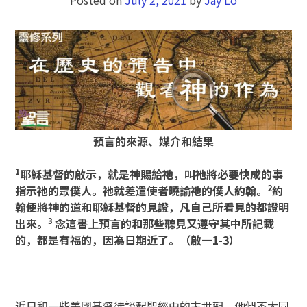
預言的來源、媒介和結果
1
耶穌基督的啟示，就是神賜給祂，叫祂將必要快成的事
2
指示祂的眾僕人。祂就差遣使者曉諭祂的僕人約翰。
約
翰便將神的道和耶穌基督的見證，凡自己所看見的都證明
3
出來。
念這書上預言的和那些聽見又遵守其中所記載
的，都是有福的，因為日期近了。（啟一
1-3
）
近日和一些美國基督徒談起聖經中的末世觀。他們不大同