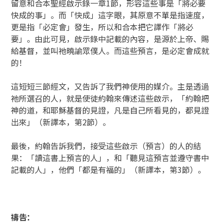
留意和合本聖經啟示錄一章1節，形容這些事是「將必要
快成的事」。而「快成」這字眼，其原意不單是指速度，
更是指「必定會」發生，所以和合本把它譯作「將必
要」。由此可見，啟示錄中記載的內容，是源於上帝、賜
給基督，並叫祂曉諭眾僕人。而這些預言，是必定會成就
的！
這短短三節經文，又告訴了我們神使用的媒介。主是透過
祂所選召的人，就是使徒約翰來傳述這些啟示，「約翰把
神的道，和耶穌基督的見證，凡是自己所看見的，都見證
出來」（新譯本，第2節）。
最後，約翰告訴我們，接受這些啟示（預言）的人的結
果：「讀這書上預言的人」，和「聽見這預言並遵守書中
記載的人」，他們「都是有福的」（新譯本，第3節）。
禱告：