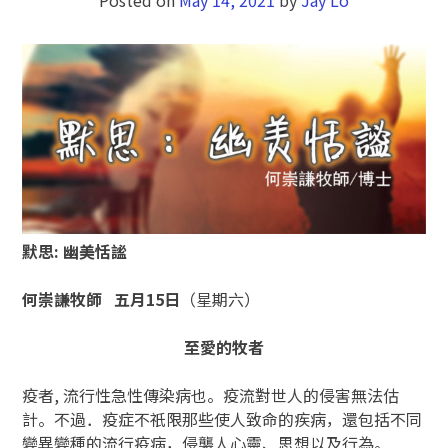
默思
:
幽美恬謐
何崇謙牧師
五月15
日
（星期六）
至愛的牧者
疫者, 流行性急性傳染病也。疫流對世人的侵害無法估
計。不過．疫症不祇限那些使人致命的疾病，還包括不同
變異變種的流行疫病，侵襲人心靈、思想以及行為。