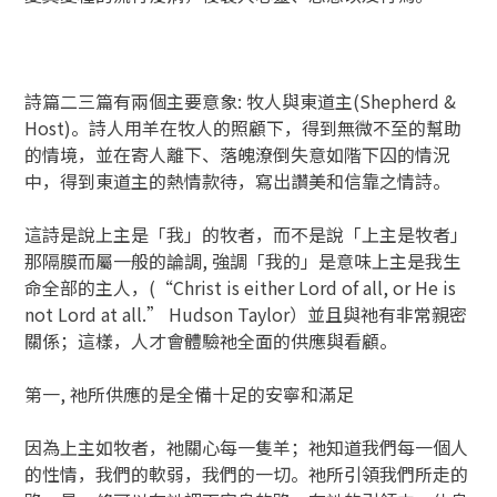
詩篇二三篇有兩個主要意象: 牧人與東道主(Shepherd &
Host)。詩人用羊在牧人的照顧下，得到無微不至的幫助
的情境，並在寄人離下、落魄潦倒失意如階下囚的情況
中，得到東道主的熱情款待，寫出讚美和信靠之情詩。
這詩是說上主是「我」的牧者，而不是說「上主是牧者」
那隔膜而屬一般的論調, 強調「我的」是意味上主是我生
命全部的主人，(“Christ is either Lord of all, or He is
not Lord at all.” Hudson Taylor）並且與祂有非常親密
關係；這樣，人才會體驗祂全面的供應與看顧。
第一, 祂所供應的是全備十足的安寧和滿足
因為上主如牧者，祂關心每一隻羊；祂知道我們每一個人
的性情，我們的軟弱，我們的一切。祂所引領我們所走的