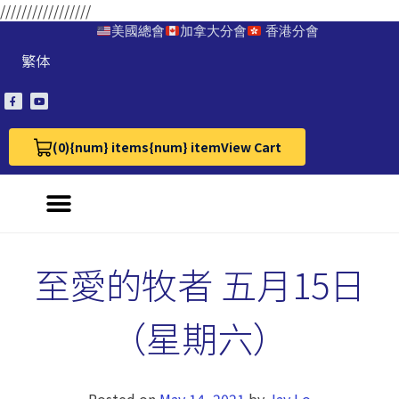
/////////////////
美國總會
加拿大分會
香港分會
繁体
(0)
{num} items
{num} item
View Cart
View Cart 0
至愛的牧者 五月15日
（星期六）
Posted on
May 14, 2021
by
Jay Lo