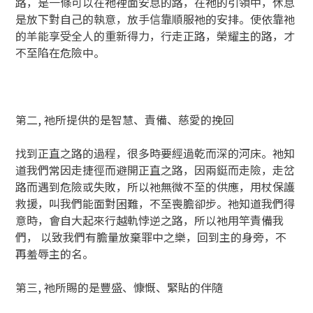
路，是一條可以在祂裡面安息的路，在祂的引領中，休息
是放下對自己的執意，放手信靠順服祂的安排。使依靠祂
的羊能享受全人的重新得力，行走正路，榮耀主的路，才
不至陷在危險中。
第二, 祂所提供的是智慧、責備、慈愛的挽回
找到正直之路的過程，很多時要經過乾而深的河床。祂知
道我們常因走捷徑而避開正直之路，因兩鋌而走險，走岔
路而遇到危險或失敗，所以祂無微不至的供應，用杖保護
救援，叫我們能面對困難，不至喪膽卻步。祂知道我們得
意時，會自大起來行越軌悖逆之路，所以祂用竿責備我
們， 以致我們有膽量放棄罪中之樂，回到主的身旁，不
再羞辱主的名。
第三, 祂所賜的是豐盛、慷慨、緊貼的伴隨