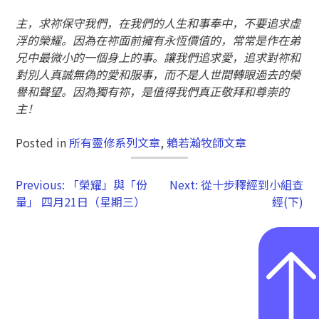
主，求祢保守我們，在我們的人生和事奉中，不要追求虛
浮的榮耀。因為在祢面前擁有永恆價值的，常常是作在弟
兄中最微小的一個身上的事。讓我們追求愛，追求對祢和
對別人真誠無偽的愛和服事，而不是人世間轉眼過去的榮
譽和聲望。因為獨有祢，是值得我們真正敬拜和尊崇的
主！
Posted in
所有靈修系列文章
,
賴若瀚牧師文章
Previous:
「榮耀」與「份
Next:
從十步釋經到小組查
量」 四月21日（星期三）
經(下)