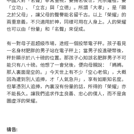
中國人對「名聲」非常重視，要揚名後世，光宗耀祖，要
「立功」、「立言」與「立德」。所謂「大孝」，是「顯
之於父母」，讓父母的聲譽能名留千古。以上「榮耀」的
兩重意義，不只適用於神，同樣可用在人身上。人的榮耀
也可以由「份量」和「名聲」來促成。
有一對母子逛超級市場，途經一個投幣電子秤。孩子看見
一名身材肥胖的男子站在電子秤上；當男子投進硬幣後，
秤針顯示於八十磅的位置。那孩子心知該名肥胖男子不可
能只有八十磅。他想了一會兒後，便向母親說：「媽媽，
那人裏面是空的。」今天世上有不少「空心老倌」，大概
因為遭到別人追捧，才「人氣急升」，享有如斯知名度。
但單憑別人追捧，內裏沒有份量的話，所得的「榮耀」亦
不能長久。讓我們追求作主良善、忠心的僕人，而不是貪
圖虛浮的榮耀。
禱告: