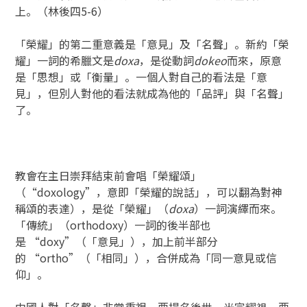
上。（林後四5-6）
「榮耀」的第二重意義是「意見」及「名聲」。新約「榮
耀」一詞的希臘文是
doxa
，是從動詞
dokeo
而來，原意
是「思想」或「衡量」。一個人對自己的看法是「意
見」，但別人對他的看法就成為他的「品評」與「名聲」
了。
教會在主日崇拜結束前會唱「榮耀頌」
（“doxology”，意即「榮耀的說話」，可以翻為對神
稱頌的表達），是從「榮耀」（
doxa
）一詞演繹而來。
「傳統」（orthodoxy）一詞的後半部也
是 “doxy”（「意見」），加上前半部分
的 “ortho”（「相同」），合併成為「同一意見或信
仰」。