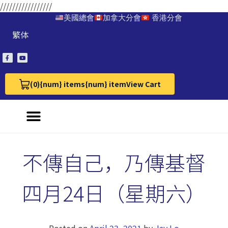
/////////////////
美國總會
加拿大分會
香港分會
繁体
(0)
{num} items
{num} item
View Cart
View Cart 0
不傳自己，乃傳基督
四月24日（星期六）
Posted on
April 23, 2021
by
Jay Lo