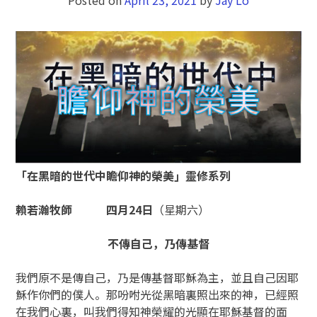
「在黑暗的世代中瞻仰神的榮美」靈修系列
賴若瀚牧師
四月24
日
（星期六）
不傳自己，乃傳基督
我們原不是傳自己，乃是傳基督耶穌為主，並且自己因耶
穌作你們的僕人。那吩咐光從黑暗裏照出來的神，已經照
在我們心裏，叫我們得知神榮耀的光顯在耶穌基督的面