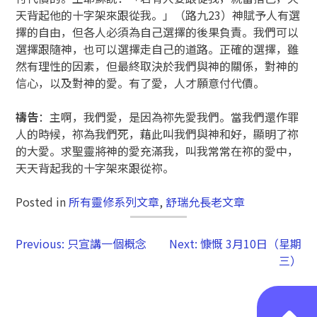
天背起他的十字架來跟從我。」（路九23）神賦予人有選
擇的自由，但各人必須為自己選擇的後果負責。我們可以
選擇跟隨神，也可以選擇走自己的道路。正確的選擇，雖
然有理性的因素，但最終取決於我們與神的關係，對神的
信心，以及對神的愛。有了愛，人才願意付代價。
禱告
：主啊，我們愛，是因為祢先愛我們。當我們還作罪
人的時候，祢為我們死，藉此叫我們與神和好，顯明了祢
的大愛。求聖靈將神的愛充滿我，叫我常常在祢的愛中，
天天背起我的十字架來跟從祢。
Posted in
所有靈修系列文章
,
舒瑞允長老文章
Previous:
只宣講一個概念
Next:
慷慨 3月10日（星期
三）