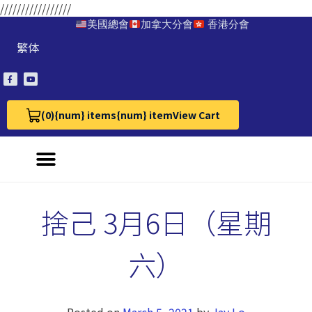
/////////////////
美國總會
加拿大分會
香港分會
繁体
(0)
{num} items
{num} item
View Cart
View Cart 0
捨己 3月6日（星期
六）
Posted on
March 5, 2021
by
Jay Lo