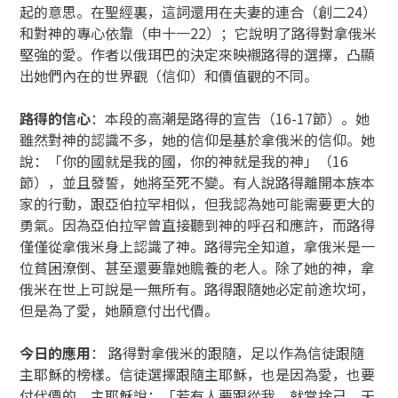
起的意思。在聖經裏，這詞還用在夫妻的連合（創二24）
和對神的專心依靠（申十一22）；它說明了路得對拿俄米
堅強的愛。作者以俄珥巴的決定來映襯路得的選擇，凸顯
出她們內在的世界觀（信仰）和價值觀的不同。
路得的信心
：本段的高潮是路得的宣告（16-17節）。她
雖然對神的認識不多，她的信仰是基於拿俄米的信仰。她
說：「你的國就是我的國，你的神就是我的神」（16
節），並且發誓，她將至死不變。有人說路得離開本族本
家的行動，跟亞伯拉罕相似，但我認為她可能需要更大的
勇氣。因為亞伯拉罕曾直接聽到神的呼召和應許，而路得
僅僅從拿俄米身上認識了神。路得完全知道，拿俄米是一
位貧困潦倒、甚至還要靠她贍養的老人。除了她的神，拿
俄米在世上可說是一無所有。路得跟隨她必定前途坎坷，
但是為了愛，她願意付出代價。
今日的應用
： 路得對拿俄米的跟隨，足以作為信徒跟隨
主耶穌的榜樣。信徒選擇跟隨主耶穌，也是因為愛，也要
付代價的。主耶穌說：「若有人要跟從我，就當捨己，天