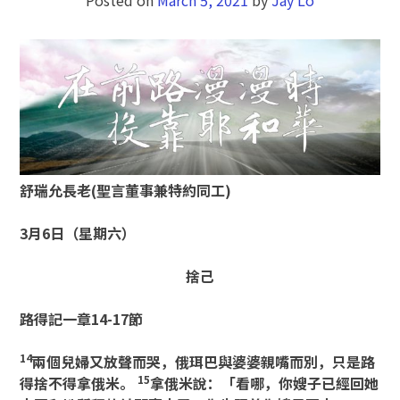
舒瑞允長老
(
聖言董事兼特約同工
)
3月6日（星期六）
捨己
路得記一章
14-17節
14
兩個兒婦又放聲而哭，俄珥巴與婆婆親嘴而別，只是路
15
得捨不得拿俄米。
拿俄米說：「看哪，你嫂子已經回她