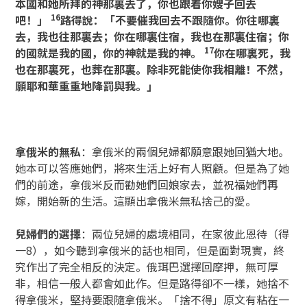
本國和她所拜的神那裏去了，你也跟着你嫂子回去
16
吧！」
路得說：「不要催我回去不跟隨你。你往哪裏
去，我也往那裏去；你在哪裏住宿，我也在那裏住宿；你
17
的國就是我的國，你的神就是我的神。
你在哪裏死，我
也在那裏死，也葬在那裏。除非死能使你我相離！不然，
願耶和華重重地降罰與我。」
拿俄米的無私
：拿俄米的兩個兒婦都願意跟她回猶大地。
她本可以答應她們，將來生活上好有人照顧。但是為了她
們的前途，拿俄米反而勸她們回娘家去，並祝福她們再
嫁，開始新的生活。這顯出拿俄米無私捨己的愛。
兒婦們的選擇
：兩位兒婦的處境相同，在家彼此恩待（得
一8），如今聽到拿俄米的話也相同，但是面對現實，終
究作出了完全相反的決定。俄珥巴選擇回摩押，無可厚
非，相信一般人都會如此作。但是路得卻不一樣，她捨不
得拿俄米，堅持要跟隨拿俄米。「捨不得」原文有粘在一