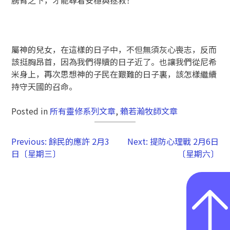
膀臂之下，才能尋着安穩與拯救！
屬神的兒女，在這樣的日子中，不但無須灰心喪志，反而
該挺胸昂首，因為我們得贖的日子近了。也讓我們從尼希
米身上，再次思想神的子民在艱難的日子裏，該怎樣繼續
持守天國的召命。
Posted in
所有靈修系列文章
,
賴若瀚牧師文章
Previous:
餘民的應許 2月3
Next:
提防心理戰 2月6日
日〔星期三〕
〔星期六〕