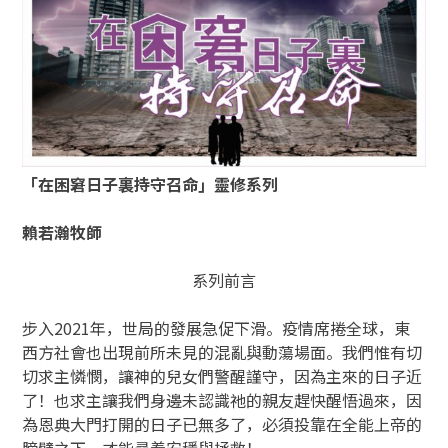
「在困窘日子裏持守召命」靈修系列
賴若瀚牧師
系列前言
步入2021年，世局的發展急促下滑。疫情席捲全球，東
西方社會也出現前所未見的混亂與動蕩場面。我們惟有切
切求主憐憫，讓神的兒女們警醒謹守，因為主來的日子近
了！也求主讓我們身邊未認識祂的親友趕快醒悟過來，因
為恩典大門打開的日子已無多了，必須投靠在全能上帝的