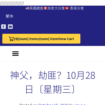
/////////////////
美國總會
加拿大分會
香港分會
繁体
(0)
{num} items
{num} item
View Cart
View Cart 0
神父，劫匪？10月28
日〔星期三〕
Posted on
October 19, 2020
by
Jay Lo