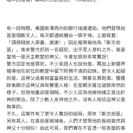
有一段時間，美國新澤西州的銀行接連遭劫。他們發現劫
匪是個斯文人，每次都遞給櫃台一張字條，上面寫着：
「請將錢放入袋裏，謝謝！」因此報章稱他為「斯文劫
匪」。後來警方抓到一名疑犯，出乎眾人意料之外，竟是
當地一座天主教堂的神父，令會友感到非常驚訝！
警方認定他是罪犯，不少見證人也說他是，再加上新聞界
報導他在前任的教堂中留下財務不清的記錄。更令人起疑
的是，這神父過着相當富裕的生活，開着名貴跑車。種種
跡象顯示這神父具有雙重人格：在星期天擺出道貌岸然的
樣子，但背地裏卻是個賊。不少人認為他被拘捕正是出於
神的懲治。除了少數人支持他之外，沒有人相信這神父是
無辜的。
不久，這案件有了更令人驚訝的結局，原來「斯文劫匪」
另有其人。在真劫匪被捕後，人們才發現他的長相竟然與
神父十分相似！由此可見，我們實在不宜憑一些表面的事