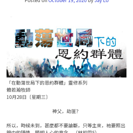
「在動蕩世局下的恩約群體」靈修系列
賴若瀚牧師
10月28日〔星期三〕
神父，劫匪？
所以，時候未到，甚麼都不要論斷，只等主來，祂要照出
暗中的隱情，顯明人心的意念。（林前四5）