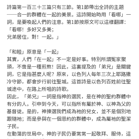
詩篇第一百三十三篇只有三節。第1節帶出全詩的主題
──合一的群體在一起的美景。這詩開始時用「看哪」一
詞，是要喚起人們的注意。第1節按原文可以這樣翻譯：
「看哪！多好又多美；
兄弟居住，對！一起。」
「和睦」原意是「一起」
其實，人們「在一起」不一定是好事。特別所謂冤家聚
頭，不啻是一種煎熬！因此，這裏提及的「弟兄」是關鍵
詞，它是指甚麼人呢？原來，以色列人每年三次上耶路撒
冷守節，都會步行前往聖城。這首詩是以色列百姓前往聖
城途中，在路上所唱的詩歌。
因此，「弟兄」一詞是指神的選民，是在神的聖約群體中
有分的人。引申到今天，可以指所有屬於神、以神為父的
基督徒。是的，神揀選我們成為祂的兒女，並不是個別地
跟隨祂；而是參與在一個恩約的群體中，成為屬祂的聖潔
子民。
在動蕩的世局中，神的子民仍要常常一起敬拜、服侍，這