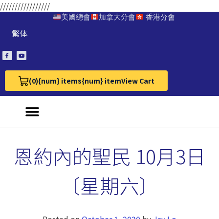
/////////////////
美國總會
加拿大分會
香港分會
繁体
(0)
{num} items
{num} item
View Cart
View Cart 0
恩約內的聖民 10月3日
〔星期六〕
Posted on
October 1, 2020
by
Jay Lo