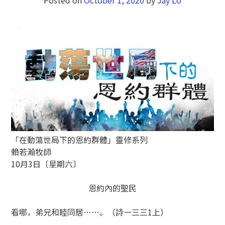
「在動蕩世局下的恩約群體」靈修系列
賴若瀚牧師
10月3日〔星期六〕
恩約內的聖民
看哪，弟兄和睦同居……。（詩一三三1上）