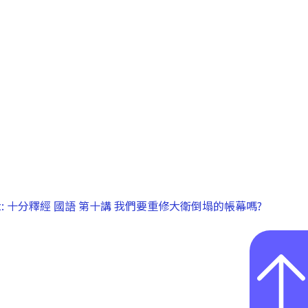
:
十分釋經 國語 第十講 我們要重修大衛倒塌的帳幕嗎?