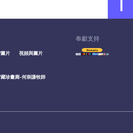
奉獻支持
/圖片
視頻與圖片
/藏珍畫廊-何崇謙牧師