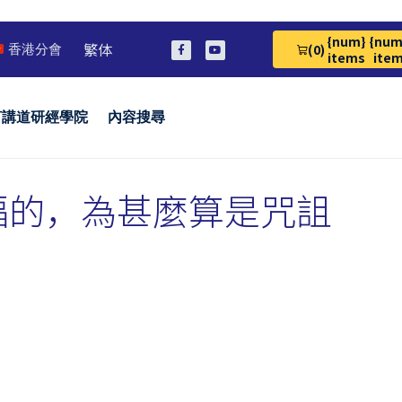
{num}
{num
繁体
(0)
香港分會
View Cart 0
items
ite
言講道研經學院
內容搜尋
福的，為甚麼算是咒詛