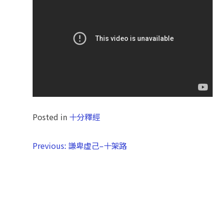
Posted in
十分釋經
Previous:
謙卑虛己–十架路