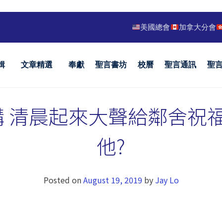
美國總會
加拿大分會
輯
文章精選
奉獻
聖言書坊
校曆
聖言通訊
聖
九講 清晨起來大聲給鄰舍祝
他?
Posted on
August 19, 2019
by
Jay Lo