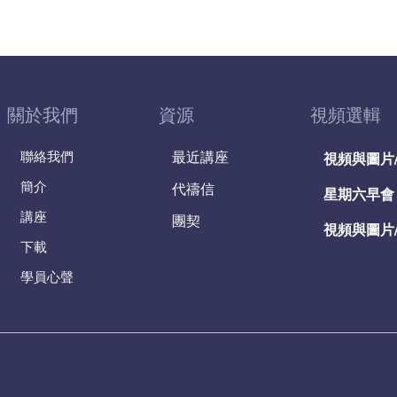
關於我們
資源
視頻選輯
聯絡我們
最近講座
視頻與圖片
簡介
代禱信
星期六早會
講座
團契
視頻與圖片
下載
學員心聲