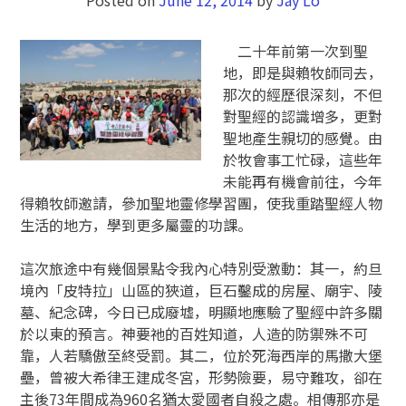
二十年前第一次到聖
地，即是與賴牧師同去，
那次的經歷很深刻，不但
對聖經的認識增多，更對
聖地產生親切的感覺。由
於牧會事工忙碌，這些年
未能再有機會前往，今年
得賴牧師邀請，參加聖地靈修學習團，使我重踏聖經人物
生活的地方，學到更多屬靈的功課。
這次旅途中有幾個景點令我內心特別受激動：其一，約旦
境內「皮特拉」山區的狹道，巨石鑿成的房屋、廟宇、陵
墓、紀念碑，今日已成廢墟，明顯地應驗了聖經中許多關
於以東的預言。神要祂的百姓知道，人造的防禦殊不可
靠，人若驕傲至終受罰。其二，位於死海西岸的馬撒大堡
壘，曾被大希律王建成冬宮，形勢險要，易守難攻，卻在
主後73年間成為960名猶太愛國者自殺之處。相傳那亦是