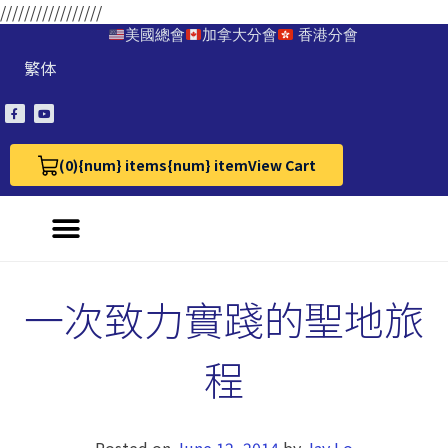
/////////////////
美國總會
加拿大分會
香港分會
繁体
(0)
{num} items
{num} item
View Cart
View Cart 0
一次致力實踐的聖地旅
程
Posted on
June 12, 2014
by
Jay Lo