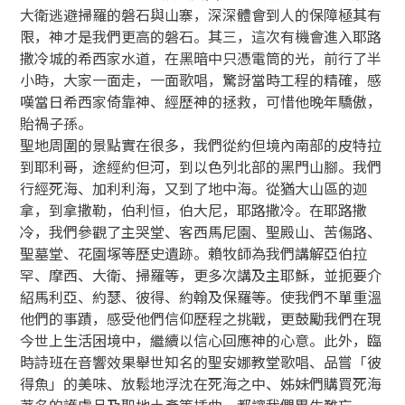
大衛逃避掃羅的磐石與山寨，深深體會到人的保障極其有
限，神才是我們更高的磐石。其三，這次有機會進入耶路
撒冷城的希西家水道，在黑暗中只憑電筒的光，前行了半
小時，大家一面走，一面歌唱，驚訝當時工程的精確，感
嘆當日希西家倚靠神、經歷神的拯救，可惜他晚年驕傲，
貽禍子孫。
聖地周圍的景點實在很多，我們從約但境內南部的皮特拉
到耶利哥，途經約但河，到以色列北部的黑門山腳。我們
行經死海、加利利海，又到了地中海。從猶大山區的迦
拿，到拿撒勒，伯利恒，伯大尼，耶路撒冷。在耶路撒
冷，我們參觀了主哭堂、客西馬尼園、聖殿山、苦傷路、
聖墓堂、花園塚等歷史遺跡。賴牧師為我們講解亞伯拉
罕、摩西、大衛、掃羅等，更多次講及主耶穌，並扼要介
紹馬利亞、約瑟、彼得、約翰及保羅等。使我們不單重溫
他們的事蹟，感受他們信仰歷程之挑戰，更鼓勵我們在現
今世上生活困境中，繼續以信心回應神的心意。此外，臨
時詩班在音響效果舉世知名的聖安娜教堂歌唱、品嘗「彼
得魚」的美味、放鬆地浮沈在死海之中、姊妹們購買死海
著名的護膚品及聖地土產等插曲，都讓我們畢生難忘。