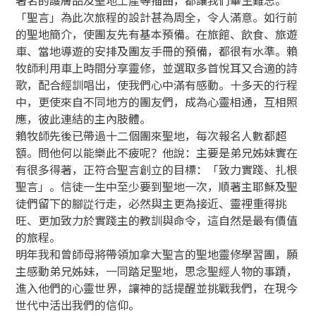
「聖言」為此次旅程的設計甚為周全，令人滿意。如行前
的聖地簡介，使團友先有基本預備。在旅館、飲食、旅遊
車、當地導遊的安排及團友手冊的預備，都很有水準。賴
牧師利用車上時間分享靈修，並選取多首悅耳又合適的詩
歌，配合經訓唱出，使我們心中滿有感動。十多天的行程
中，更使來自不同地方的團友們，成為心靈相通，互相照
應，彼此連結的主內肢體。
賴牧師先後已帶過十二個團來聖地，每次報名人數都超
額。問他何以能樂此不疲呢？他說：主要是弟兄姊妹實在
有很多得著，正符合聖言創立的目標：「致力實踐、扎根
聖言」。信徒一生中至少要到聖地一次，順著主耶穌及聖
徒們留下的腳踨行走，必然與主更為接近、靈裡重得挑
旺、更加致力於實踐主的教訓與命令，這自然是最有價值
的旅程。
明年我和曾師母將帶領加拿大聖言的聖地靈修學習團，願
主感動弟兄姊妹，一同踏足聖地，思念聖經人物的事蹟，
進入他們的心靈世界，讓神的話提醒並挑戰我們，在現今
世代中活出我們的信仰。