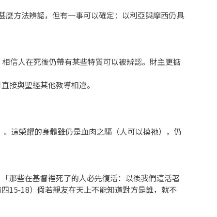
甚麼方法辨認，但有一事可以確定：以利亞與摩西仍具
？相信人在死後仍帶有某些特質可以被辨認。財主更掂
有直接與聖經其他教導相違。
）。這榮耀的身體雖仍是血肉之驅（人可以摸祂），仍
：「那些在基督裡死了的人必先復活：以後我們這活著
15-18）假若親友在天上不能知道對方是誰，就不