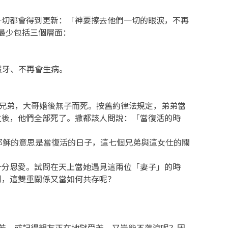
一切都會得到更新：「神要擦去他們一切的眼淚，不再
最少包括三個層面：
假牙、不再會生病。
個兄弟，大哥婚後無子而死。按舊約律法規定，弟弟當
立後，他們全部死了。撒都該人問說：「當復活的時
耶穌的意思是當復活的日子，這七個兄弟與這女仕的關
十分恩愛。試問在天上當她遇見這兩位「妻子」的時
制，這雙重關係又當如何共存呢？
苦，或記得親友正在地獄受苦，又豈能不落淚呢？因