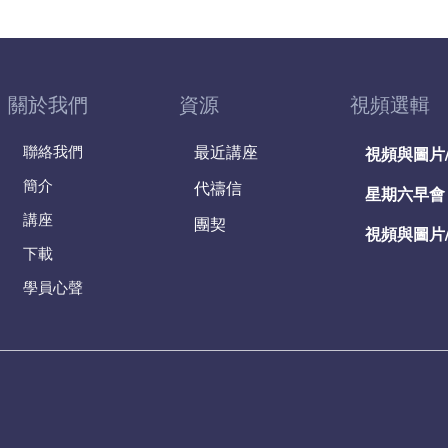
關於我們
資源
視頻選輯
聯絡我們
最近講座
視頻與圖片
簡介
代禱信
星期六早會
講座
團契
視頻與圖片
下載
學員心聲