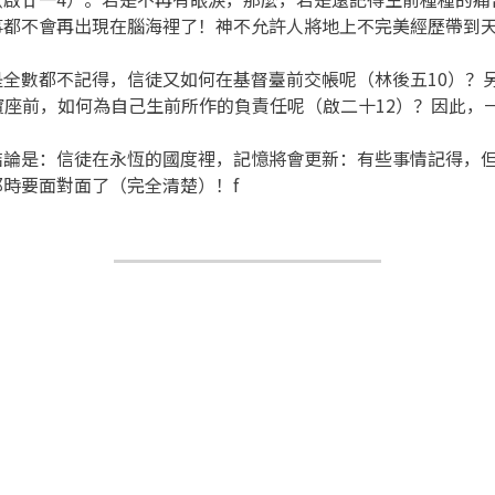
事都不會再出現在腦海裡了！神不允許人將地上不完美經歷帶到
全數都不記得，信徒又如何在基督臺前交帳呢（林後五10）？
大寶座前，如何為自己生前所作的負責任呢（啟二十12）？因此
結論是：信徒在永恆的國度裡，記憶將會更新：有些事情記得，
時要面對面了（完全清楚）！f