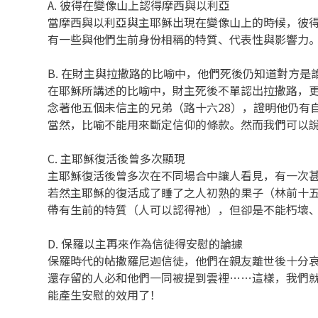
A. 彼得在變像山上認得摩西與以利亞
當摩西與以利亞與主耶穌出現在變像山上的時候，彼
有一些與他們生前身份相稱的特質、代表性與影響力
B. 在財主與拉撒路的比喻中，他們死後仍知道對方是
在耶穌所講述的比喻中，財主死後不單認出拉撒路，更
念著他五個未信主的兄弟（路十六28），證明他仍有
當然，比喻不能用來斷定信仰的條款。然而我們可以
C. 主耶穌復活後曾多次顯現
主耶穌復活後曾多次在不同場合中讓人看見，有一次甚
若然主耶穌的復活成了睡了之人初熟的果子（林前十五
帶有生前的特質（人可以認得祂），但卻是不能朽壞
D. 保羅以主再來作為信徒得安慰的論據
保羅時代的帖撒羅尼迦信徒，他們在親友離世後十分
還存留的人必和他們一同被提到雲裡……這樣，我們就
能產生安慰的效用了！