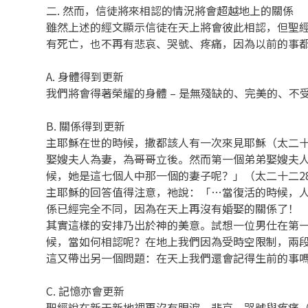
二. 然而，信徒將來相認的情況將會超越地上的關係
雖然上述的經文顯示信徒在天上將會彼此相認，但聖
有死亡，也不再有悲哀、哭號、疼痛，因為以前的事都
A. 身體得到更新
我們將會得著榮耀的身體 – 是無殘缺的、完美的、
B. 關係得到更新
主耶穌在世的時候，撒都該人有一次來見耶穌（太二十
娶嫂夫人為妻，為哥哥立後。然而第一個弟弟娶嫂夫
候，她是這七個人中那一個的妻子呢？」（太二十二2
主耶穌的回答值得注意，祂說：「…當復活的時候，人
係已經完全不同，因為在天上再沒有婚娶的關係了！
其實這樣的安排乃出於神的美意。試想一位男仕在第
候，當如何相認呢？在地上我們因為受時空限制，兩
這又帶出另一個問題：在天上我們還會記得生前的事
C. 記憶亦會更新
聖經說在新天新地裡再沒有眼淚、悲哀、哭號與疼痛