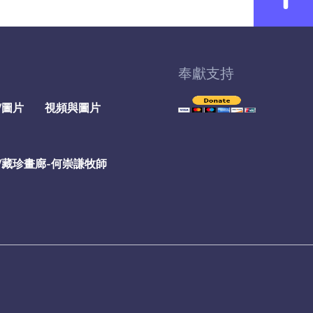
奉獻支持
/圖片
視頻與圖片
/藏珍畫廊-何崇謙牧師