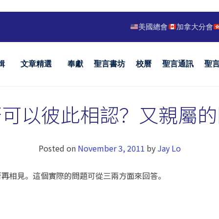
美國總會
加拿大分會
輯
文章精選
奉獻
聖言書坊
校曆
聖言通訊
聖
否可以彼此相認？又親屬的
Posted on
November 3, 2011
by
Jay Lo
否再相見。這個實際的問題可從三兩方面來回答。