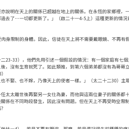
經亦說明在天上的關係已超越在地上的關係。在永恆的家鄉裡，
過去了…一切都更新了。」（啟二十一4-5上）這種更新的情況
不受肉身限制的身體。因此，信徒在天上將不需要戴眼鏡、不再有
二23-33），他們先用引述一個假設的情況：有一個家庭有七
人後，沒有生育就死了。如此類推，到第六個弟弟都沒有為哥哥
8）
也不娶、也不嫁，乃像天上的使者一樣。」（太二十二30）主
一任太太離世後再娶另一女仕為妻，而他與這兩位妻子的關係都
段關係在不同時段發生，因此沒有問題。但在天上不再受時空限
嗎？
（啟廿一4）。若是不再有眼淚，那麼，若是還記得生前種種的痛