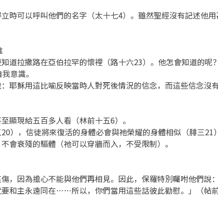
得立時可以呼叫他們的名字（太十七4）。雖然聖經沒有記述他用
。
誰
知道拉撒路在亞伯拉罕的懷裡（路十六23）。他怎會知道的呢
自我意識。
說：耶穌用這比喻反映當時人對死後情況的信念，而這些信念沒
至顯現給五百多人看（林前十五6）。
20），信徒將來復活的身體必會與祂榮耀的身體相似（腓三21
、不會衰殘的驅體（祂可以穿牆而入，不受限制）。
哀傷，因為擔心不能與他們再相見。因此，保羅特別囑咐他們說
要和主永遠同在……所以，你們當用這些話彼此勸慰。」（帖前四