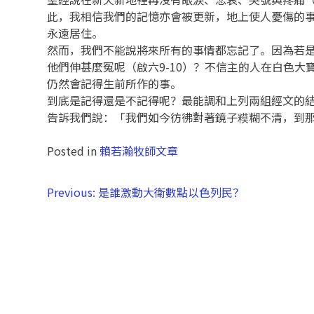
此，我相信我們的記憶亦會被更新，地上使人憂傷的
永遠居住。
然而，我們不能說將來所有的事情都忘記了。因為若是
他們伸甚麼冤呢（啟六9-10）？不信主的人在白色
仍然會記得生前所作的事。
到底是記得還是不記得呢？最能調和上列兩組經文的
告訴我們說：「我們如今彷彿對著鏡子糢糊不清，到那
Posted in
賴若瀚牧師文章
Previous:
是誰激動大衛數點以色列民？