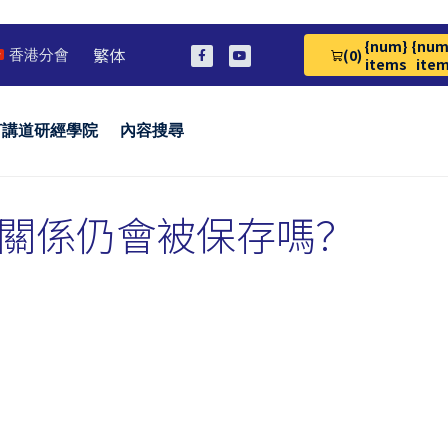
{num}
{num
繁体
(0)
香港分會
View Cart 0
items
ite
言講道研經學院
內容搜尋
關係仍會被保存嗎？