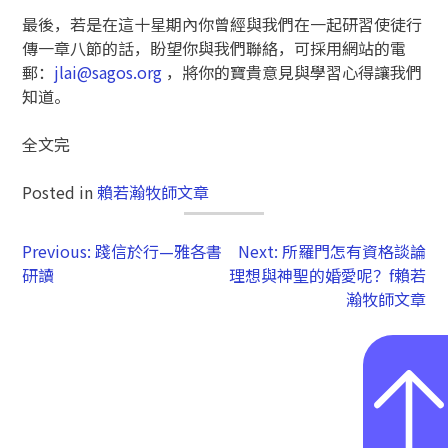
最後，若是在這十星期內你曾經與我們在一起研習使徒行
傳一章八節的話，盼望你與我們聯絡，可採用網站的電
郵：
jlai@sagos.org
，將你的寶貴意見與學習心得讓我們
知道。
全文完
Posted in
賴若瀚牧師文章
Previous:
踐信於行—雅各書
Next:
所羅門怎有資格談論
研讀
理想與神聖的婚愛呢？f賴若
瀚牧師文章