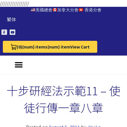
/////////////////
美國總會
加拿大分會
香港分會
繁体
(0)
{num} items
{num} item
View Cart
View Cart 0
十步研經法示範11 – 使
徒行傳一章八章
Posted on
August 6, 2011
by
Jay Lo