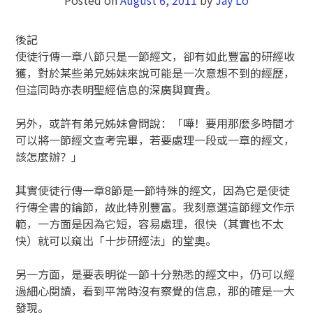
後記
使徒行傳一章八節只是一節經文，卻有如此豐富的研經收
獲，對於某些弟兄姊妹來說可能是一次意想不到的經歷，
但這同時亦表明聖經信息的深廣與寶貴。
另外，或許有弟兄姊妹會問說：「嘩！要用那麼多時間才
可以將一節經文查考完畢，若要處理一段或一章的經文，
該怎麼辦？」
其實使徒行傳一章8節是一節特殊的經文，因為它是使徒
行傳全書的鑰節，故此特別豐富。我刻意選這節經文作示
範，一方面是因為它短，容易處理，很快（其實也不太
快）就可以窺出「十步研經法」的堂奧。
另一方面，是要表明從一節十分熟悉的經文中，仍可以經
過細心閱讀，看到平常時沒有察覺的信息，那的確是一大
發現。