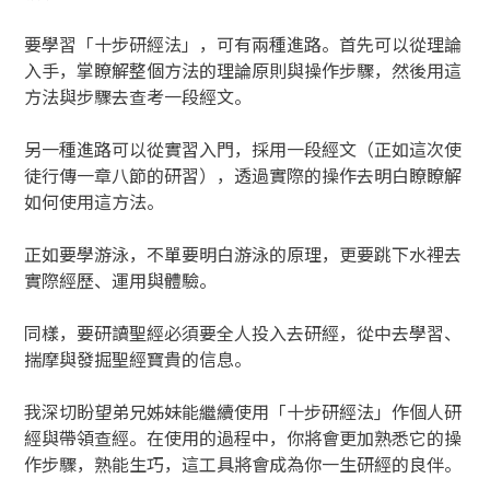
要學習「十步研經法」，可有兩種進路。首先可以從理論
入手，掌瞭解整個方法的理論原則與操作步驟，然後用這
方法與步驟去查考一段經文。
另一種進路可以從實習入門，採用一段經文（正如這次使
徒行傳一章八節的研習），透過實際的操作去明白瞭瞭解
如何使用這方法。
正如要學游泳，不單要明白游泳的原理，更要跳下水裡去
實際經歷、運用與體驗。
同樣，要研讀聖經必須要全人投入去研經，從中去學習、
揣摩與發掘聖經寶貴的信息。
我深切盼望弟兄姊妹能繼續使用「十步研經法」作個人研
經與帶領查經。在使用的過程中，你將會更加熟悉它的操
作步驟，熟能生巧，這工具將會成為你一生研經的良伴。