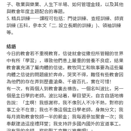
子、敬業與樂業、人生下半場、如何管理金錢，以及其他
與教會年度主題配合的專題。
5. 精兵訓練──課程可包括：門徒訓練、查經訓練、師資
訓練 (五科，參本文「二. 設立長期的訓練」)、領袖訓練
等。
結語
今日的教會若不重視教育，信徒就會從撒但所管轄的世界
中有所「學習」，導致他們患上嚴重的營養不良症，結果
教會裏充滿了屬肉體的信徒。教牧同工和執事要為這些屬
肉體之信徒的問題疲於奔命，哭笑不得，難怪有些教會因
為他們的存在弄到歷盡滄桑、千瘡百孔，實在可惜！
有一次，有兩個人到教會裏去禱告。一個名叫波比，另一
個是主日學的老師。波比站著，舉目望天，自言自語地禱
告說：「主啊！我感謝祢，我不像別人不冷不熱，對祢的
事工全不在意；我也不像這個主日學老師，身無分文；我
每月資助教會牧師一半的薪金；我每週參加聚會一次；我
奉獻建造這座禮拜堂；我支持許多國內國外的宣道事工。
沒有我的金錢，祢的聖工亦難以推廣吧！」