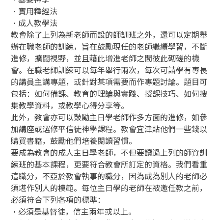
•實用釋經法
•成人教學法
教會除了上列為新老師而設的師訓班之外，還可以定期舉
辦在職老師的訓練，旨在鼓勵現任的老師繼續學習，不斷
進修，擴闊視野，並且藉此增進老師之間彼此砌磋的機
會。在職老師訓練可以每年舉行兩次，每次可請學有專長
的講員主講專題，或針對某項需要而作專題討論。題目可
包括：如何備課、教育的理論與實踐、授課技巧、如何搜
集教學資料，或教學心得分享等。
此外，教會亦可以鼓勵主日學老師作多方面的進修，如參
加講座或選修平信徒神學課程。教會宜津貼他們一些錢以
購買書籍，鼓勵他們培養閱讀習慣。
要成為教會的成人主日學老師，不但要讀過上列的師資訓
練班的基本課程，更要符合教會所訂定的資格。我們看重
這職分，不亞於教會執事的職分，因為成為別人的老師必
須堪作別人的模範。每位主日學的老師在被邀任教之前，
必須符合下列各項的標準：
‧必須是基督徒，信主兩年或以上。