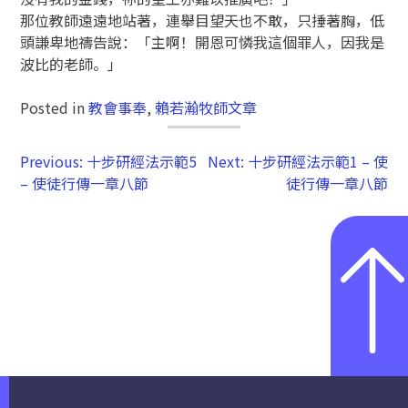
那位教師遠遠地站著，連舉目望天也不敢，只捶著胸，低
頭謙卑地禱告說：「主啊！開恩可憐我這個罪人，因我是
波比的老師。」
Posted in
教會事奉
,
賴若瀚牧師文章
Previous:
十步研經法示範5
Next:
十步研經法示範1 – 使
– 使徒行傳一章八節
徒行傳一章八節