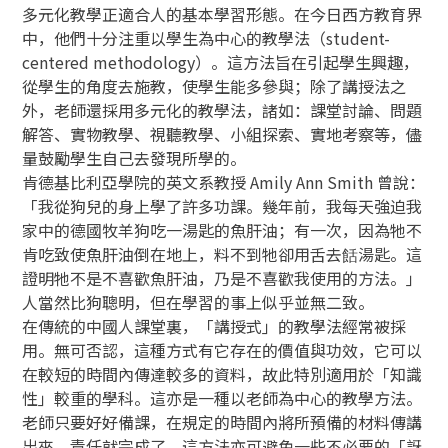
多元化教學正適合人的基本學習形態。在今日西方教育界
中，他們十分注重以學生為中心的教學法（student-
centered methodology）。這方法旨在引起學生興趣，
從學生的角度去施教，使學生能多參與；除了講授法之
外，老師還採用多元化的教學法，諸如：課堂討論、問題
解答、實物教學、視聽教學、小組探索、實地考察等，儘
量鼓勵學生自己去發現所學的。
肯德基比利亞學院的英文系教授 Amily Ann Smith 曾說：
「我從狗兒的身上學了許多功課。幾年前，我每天強迫我
家中的德國牧羊狗吃一湯匙的魚肝油；有一次，因為牠不
肯吃致使魚肝油倒在地上，料不到牠卻用舌去餂湯匙。這
證明牠不是不喜歡魚肝油，乃是不喜歡我使用的方法。」
人當然比狗聰明，但在學習的事上似乎並無二致。
在傳統的中國人課堂裏，「講授式」的教學法經常被採
用。無可否認，這種方式有它存在的價值與功效，它可以
在較短的時間內傳達較多的資料，故此特別適用於「知識
性」較重的學科。這亦是一種以老師為中心的教學方法。
老師只要好好備課，在規定的時間內將所預備的材料傳講
出來，責任就完成了。這方法亦可避免一些不必要的「訝