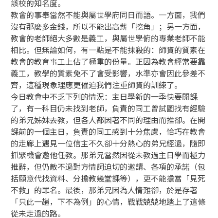
該校的知名度。
教會的事奉當然不能與屬世學府同日而語。一方面，我們
沒有那麼多金錢，所以不能出高薪「挖角」；另一方面，
教會的老師絕大多數是義工，與屬世學俯的專業老師不能
相比。但無論如何，有一點是不能抹殺的：師資的質素在
教會的教育事工上佔了極重的份量。正因為教會經常要靠
義工，教學的質素免不了會受影響，水準亦會因此參差不
齊，這種現象理應更催迫我們注重師資的訓練了。
今日教會中不乏下列的情況：主日學新的一季快要開課
了，有一科目仍未找到老師，負責的同工曾試圖找有經驗
的弟兄姊妹去教，但各人都因著不同的理由而推卻。在開
課前的一個主日，負責的同工感到十分焦慮，恰巧在教會
的走廊上遇見一位信主不久卻十分熱心的弟兄經過，隨即
抓緊機會邀他任教。那弟兄當然因從未教過主日學而極力
推辭，但仍敵不過對方情詞迫切的邀請、各項的承諾（包
括願意代找資料、分擔教幾堂課等），更不能擔當「見死
不救」的罪名。最後，那弟兄因為人情難卻，於是存著
「只此一趟，下不為例」的心情，戰戰兢兢地踏上了這條
從未走過的路。