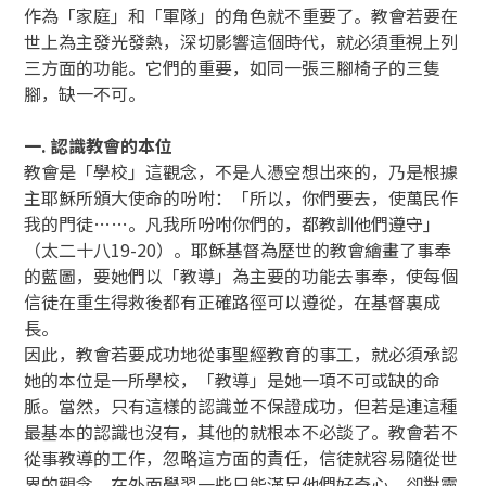
作為「家庭」和「軍隊」的角色就不重要了。教會若要在
世上為主發光發熱，深切影響這個時代，就必須重視上列
三方面的功能。它們的重要，如同一張三腳椅子的三隻
腳，缺一不可。
一. 認識教會的本位
教會是「學校」這觀念，不是人憑空想出來的，乃是根據
主耶穌所頒大使命的吩咐：「所以，你們要去，使萬民作
我的門徒……。凡我所吩咐你們的，都教訓他們遵守」
（太二十八19-20）。耶穌基督為歷世的教會繪畫了事奉
的藍圖，要她們以「教導」為主要的功能去事奉，使每個
信徒在重生得救後都有正確路徑可以遵從，在基督裏成
長。
因此，教會若要成功地從事聖經教育的事工，就必須承認
她的本位是一所學校，「教導」是她一項不可或缺的命
脈。當然，只有這樣的認識並不保證成功，但若是連這種
最基本的認識也沒有，其他的就根本不必談了。教會若不
從事教導的工作，忽略這方面的責任，信徒就容易隨從世
界的觀念，在外面學習一些只能滿足他們好奇心、卻對靈