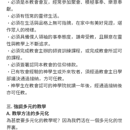
‧必須是本教會會友，經常參加聚會、積極事奉、樂意奉
獻。
‧必須有恆常的靈修生活。
‧必須在生活與品格上無可指摘，在家中有美好見證，堪
作眾人的榜樣。
‧必須具備僕人領袖的事奉態度，謙卑受教，且願意在靈
性與教學上不斷追求。
‧必須完成教會主辦的師資訓練課程，或完成教會所認可
的課程。
‧必須簽署認同本教會的信仰條款。
‧已有牧會經驗的神學生或外來牧者，須經過教會主日學
部議決通過接納，方可任教。
‧神學生在教會認可的神學院就讀一年後，經通過接納後
亦可任教。
三. 強調多元的教學
A. 教學方法的多元化
為甚麼要多元化的教學呢？因為我們活在一個多元化的世
界裏。