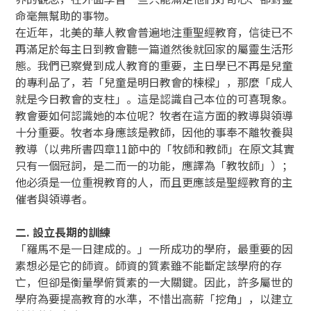
命毫無幫助的事物。
在近年，北美的華人教會普遍地注重聖經教育，信徒已不
再滿足於每主日到教會聽一篇道然後就回家的屬靈生活形
態。我們已察覺到成人教育的重要，主日學已不再是兒童
的專利品了，若「兒童是明日教會的楝樑」，那麼「成人
就是今日教會的支柱」。這是認識自己本位的可喜現象。
教會要如何認識她的本位呢？牧者在這方面的教導與領導
十分重要。牧者本身應該是教師，因他的事奉不離牧養與
教導（以弗所書四章11節中的「牧師和教師」在原文其實
只有一個冠詞，是二而一的功能，應譯為「教牧師」）；
他必須是一位重視教育的人，而且更應該是聖經教育的主
催者與領導者。
二. 設立長期的訓練
「羅馬不是一日建成的。」一所成功的學府，最重要的因
素想必是它的師資。師資的質素雖不能斷定該學府的存
亡，但卻是衡量學俯質素的一大關鍵。因此，許多屬世的
學府為要提高教育的水準，不惜出高薪「挖角」，以建立