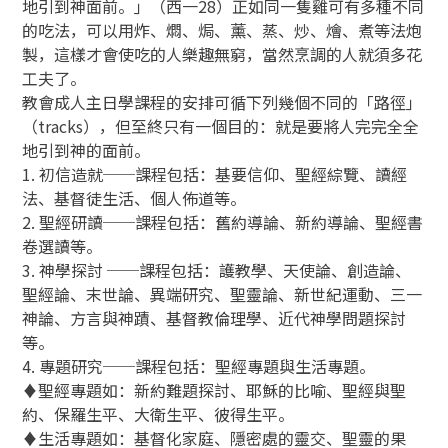
地引到神面前。」（西一28）正如同一隻雞可有多種不同
的吃法，可以用炸、燜、焗、薰、蒸、炒、燴、煮等法炮
製，這樣才會使吃的人樂趣無窮，當然烹調的人就須多花
工夫了。
教會成人主日學課程的安排可循下列幾個不同的「路徑」
（tracks），但至終只有一個目的：就是要將人完完全全
地引到神的面前。
1. 初信造就──課程包括：基要信仰、聖經綜覽、讀經
法、基督徒生活、個人佈道等。
2. 聖經研讀──課程包括：舊約導論、新約導論、聖經書
卷選讀等。
3. 神學探討 ──課程包括：護教學、天使論、創造論、
聖經論、末世論、異端研究、聖靈論、新世紀運動、三一
神論、方言與神蹟、基督教倫理學、近代神學問題探討
等。
4. 專題研究──課程包括：聖經專題與生活專題。
♦聖經專題如：新約難題探討、耶穌的比喻、聖經與聖
約、保羅生平、大衛生平、彼得生平。
♦生活專題如：基督化家庭、隱密處的靈交、聖靈的果