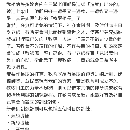
我相信許多教會的主日學老師都是這樣「造就」出來的，
被迫上梁山。他們只好一邊學又一邊教，一邊教又一邊
學，真是如假包換的「教學相長」了。
當然，在無可避免的情況下，神亦會憐憫，及時供應主日
學老師。有時更會因此而找到驚世之才，使某些弟兄姊妹
發掘出埋藏已久的「教導」恩賜。但這只不過是少數的例
子。若教會不改這樣的作風，不作長期的打算，到頭來定
會造成「教師傷亡率」高企。有些老師存著「見過鬼怕
黑」的心態，從此患了「畏教症」，問題就會日益嚴重，
難以補救。
若要作長期的打算，教會就須有長期的師資訓練計劃，儲
備師資，並提高現有老師的質素。若是教會剛成立不久，
教牧同工的力量不足夠，則可以借重其他的神學院或教育
機構所開辦的訓練課程。在教會成長後，她最好有為著自
己需要而設立的訓練計劃。
新老師訓練計劃可以包括五個科目的訓練：
•舊約導論
•新約導論
•基要神學