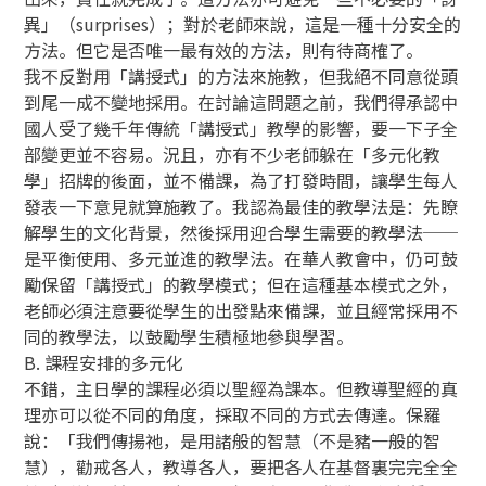
異」（surprises）；對於老師來說，這是一種十分安全的
方法。但它是否唯一最有效的方法，則有待商榷了。
我不反對用「講授式」的方法來施教，但我絕不同意從頭
到尾一成不變地採用。在討論這問題之前，我們得承認中
國人受了幾千年傳統「講授式」教學的影響，要一下子全
部變更並不容易。況且，亦有不少老師躲在「多元化教
學」招牌的後面，並不備課，為了打發時間，讓學生每人
發表一下意見就算施教了。我認為最佳的教學法是：先瞭
解學生的文化背景，然後採用迎合學生需要的教學法──
是平衡使用、多元並進的教學法。在華人教會中，仍可鼓
勵保留「講授式」的教學模式；但在這種基本模式之外，
老師必須注意要從學生的出發點來備課，並且經常採用不
同的教學法，以鼓勵學生積極地參與學習。
B. 課程安排的多元化
不錯，主日學的課程必須以聖經為課本。但教導聖經的真
理亦可以從不同的角度，採取不同的方式去傳達。保羅
說：「我們傳揚祂，是用諸般的智慧（不是豬一般的智
慧），勸戒各人，教導各人，要把各人在基督裏完完全全