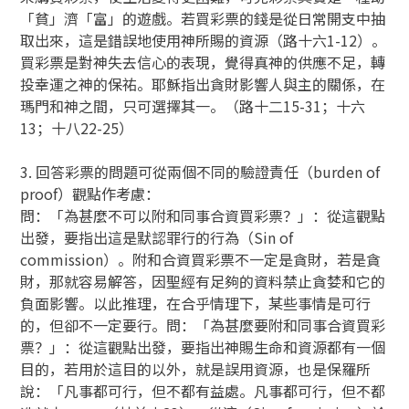
「貧」濟「富」的遊戲。若買彩票的錢是從日常開支中抽
取出來，這是錯誤地使用神所賜的資源（路十六1-12）。
買彩票是對神失去信心的表現，覺得真神的供應不足，轉
投幸運之神的保祐。耶穌指出貪財影響人與主的關係，在
瑪門和神之間，只可選擇其一。（路十二15-31；十六
13；十八22-25）
3. 回答彩票的問題可從兩個不同的驗證責任（burden of
proof）觀點作考慮：
問：「為甚麼不可以附和同事合資買彩票？」：從這觀點
出發，要指出這是默認罪行的行為（Sin of
commission）。附和合資買彩票不一定是貪財，若是貪
財，那就容易解答，因聖經有足夠的資料禁止貪婪和它的
負面影響。以此推理，在合乎情理下，某些事情是可行
的，但卻不一定要行。問：「為甚麼要附和同事合資買彩
票？」：從這觀點出發，要指出神賜生命和資源都有一個
目的，若用於這目的以外，就是誤用資源，也是保羅所
說：「凡事都可行，但不都有益處。凡事都可行，但不都