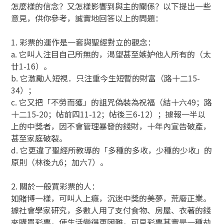
怎麼樣的信念？又怎樣影響到與主的關係？以下提出一些
意見，供你參考，誠實地回答以上的問題：
1. 彩票的運作是一套與聖經對立的觀念：
a. 它叫人注目自己所無的，渴望甚至嫉妒他人所有的（太
廿1-16）。
b. 它激勵人短視．只注重今生短暫的財富（路十二15-
34）；
c. 它又把「不勞而獲」的詛咒偽裝為祝福（結十六49；路
十二15-20；帖前四11-12；帖後三6-12）；據報一半以
上的中獎者，因不會管理暴發的錢財，十年內宣告破產，
甚至家庭破裂。
d. 它更違了聖經所教導的「多種的多收，少種的少收」的
原則（林後九6；加六7）。
2. 關於一般買彩票的人：
如賭博一樣，可叫人上癮，沉迷中獎的美夢，荒廢正業。
據社會學家研究，多數人用了支付食物、房屋、衣著的錢
來購買彩票，使生活變得更困難，可見彩票其實是一種劫