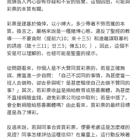
我猜各人內心卻有存疑和不安的感覺，這個因由，可能與
彩票的本質有關。
彩票是建基於僥倖，以小搏大，多少帶著不勞而獲的本
質。換言之，嚴格來說是一種賭博心態，違反了聖經的教
導──不要貪財（提前六10；來十三5）和遠離謀取暴利
的誘惑（箴十三11；廿三5；傳五10；），因此，這個不
安是可以理解的，也極可能是聖靈的提示。
從問題看來，你個人是不大贊同買彩票的，若是正確無
誤，應當進一步自問：「自己不認同的事情，為甚麼當一
班人去做時，卻去參與呢？是甚麼驅使自己去做不贊同的
事？」其次，若彩票收益是捐給教育或慈善團體，為甚麼
不直接捐贈金錢，避免彩票公司從中取利；若是中獎了，
會全數捐贈給慈善團體嗎？由此看來，買彩票的最終目標
還是為了博彩。
反過來說，若與同事合資買彩票，便要考慮這是怎麼樣的
見證？同事怎樣評估這種信仰？在屬靈上，這行動反映著