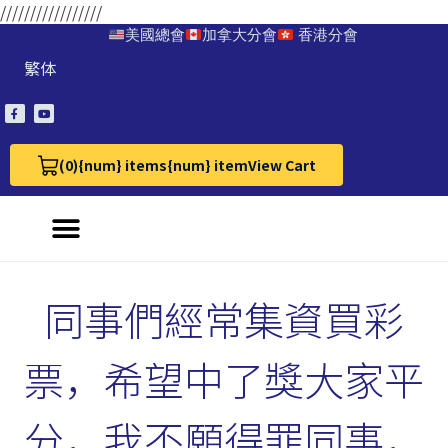
/////////////////
美國總會
加拿大分會
香港分會
繁体
(0)
{num} items
{num} item
View Cart
View Cart 0
同事們經常集資買彩
票，希望中了獎大家平
分，我不願得罪同事，