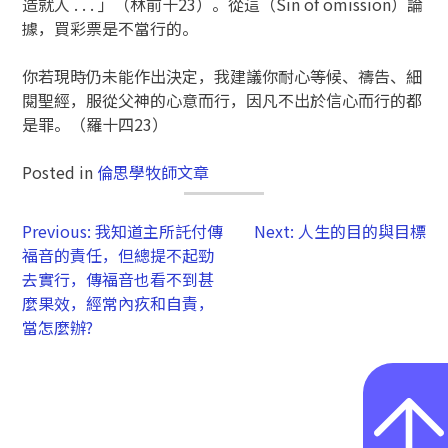
造就人 . . . 」（林前十23）。從這（Sin of omission）論
據，買彩票是不當行的。
你若現時仍未能作出決定，我建議你耐心等候、禱告、細
閱聖經，服從父神的心意而行，因凡不出於信心而行的都
是罪。（羅十四23）
Posted in
倫思學牧師文章
Previous:
我知道主所託付傳
Next:
人生的目的與目標
福音的責任，但總提不起勁
去實行，傳福音也看不到甚
麼果效，經常內疚和自責，
當怎麼辦?