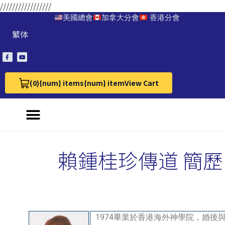
/////////////////
美國總會
加拿大分會
香港分會
繁体
(0)
{num} items
{num} item
View Cart
View Cart 0
賴鍾桂珍傳道 簡歷
1974畢業於香港海外神學院，婚後