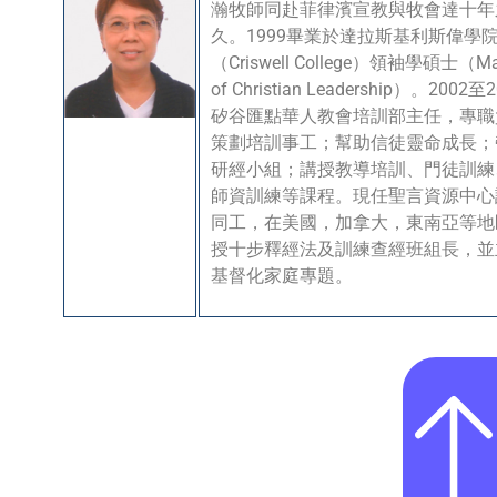
瀚牧師同赴菲律濱宣教與牧會達十年
久。1999畢業於達拉斯基利斯偉學
（Criswell College）領袖學碩士（Ma
of Christian Leadership）。2002至
矽谷匯點華人教會培訓部主任，­­­專
策劃培訓事工；幫助信徒靈命成長；
研經小組；講授教導培訓、門徒訓練
師資訓練等課程。現任聖言資源中心
同工，在美國，加拿大，東南亞等地
授十步釋經法及訓練查經班組長，並
基督化家庭專題。