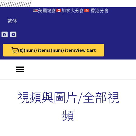
/////////////////
美國總會
加拿大分會
香港分會
繁体
(0)
{num} items
{num} item
View Cart
View Cart 0
視頻與圖片/全部視
頻