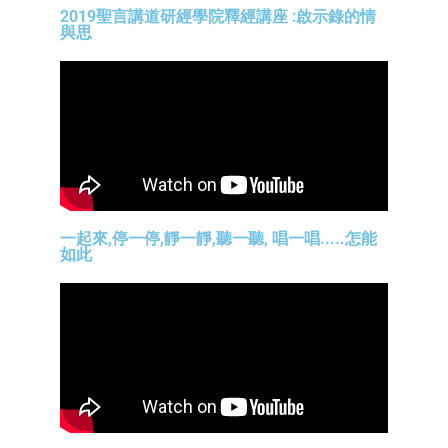
2019聖言講道研經學院釋經講座 :啟示錄的情
與思
一起來,停一停,靜一靜,聽一聽, 唱一唱.....怎能
如此