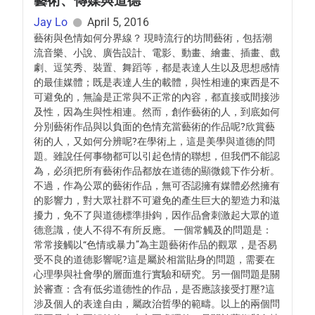
藝術、傳媒與道德
Jay Lo
April 5, 2016
藝術與色情如何分界線？ 現時流行的坊間藝術，包括潮
流音樂、小說、廣告設計、電影、動畫、繪畫、插畫、戲
劇、逗笑秀、裝置、舞蹈等，都是表達人生以及思想感情
的最佳媒體；既是表達人生的載體，與性相連的東西是不
可避免的，無論是正常與不正常的內容，都直接或間接涉
及性，因為生與性相連。然而，創作藝術的人，到底如何
分別藝術作品與以負面的色情充當藝術的作品呢?欣賞藝
術的人，又如何分辨呢?在學術上，這是美學與道德的問
題。雖說任何事物都可以引起色情的聯想，但我們不能認
為，必須把所有藝術作品都放在道德的顯微鏡下作分析。
不過，作為公眾的藝術作品，無可否認擁有媒體必然擁有
的影響力，對大眾社群不可避免的產生巨大的塑造力和滋
擾力，免不了與道德標準掛鉤，因作品會刺激起大眾的道
德意識，使人不得不有所反應。 一個常觸及的問題是：
常常接觸以“色情或暴力”為主題藝術作品的觀眾，是否易
受不良的道德影響呢?這是屬於相當貼身的問題，需要在
心理學與社會學的層面進行實驗和研究。另一個問題是關
於審查：含有低劣道德性的作品，是否應該接受打壓?這
涉及個人的表達自由，屬政治哲學的範疇。以上的兩個問