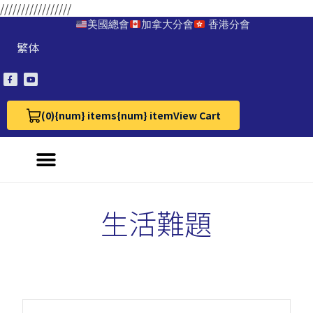
/////////////////
美國總會
加拿大分會
香港分會
繁体
(0)
{num} items
{num} item
View Cart
View Cart 0
生活難題