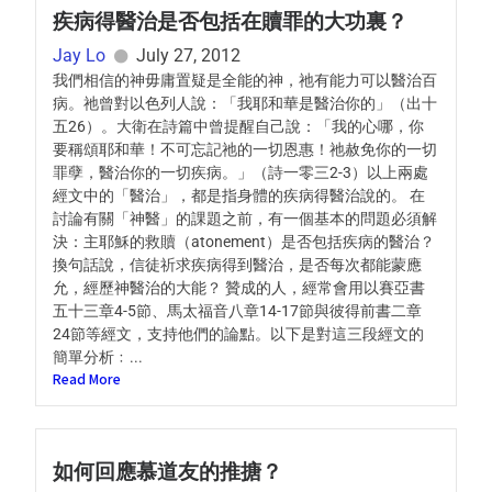
疾病得醫治是否包括在贖罪的大功裏？
Jay Lo
July 27, 2012
我們相信的神毋庸置疑是全能的神，祂有能力可以醫治百
病。祂曾對以色列人說：「我耶和華是醫治你的」（出十
五26）。大衛在詩篇中曾提醒自己說：「我的心哪，你
要稱頌耶和華！不可忘記祂的一切恩惠！祂赦免你的一切
罪孽，醫治你的一切疾病。」（詩一零三2-3）以上兩處
經文中的「醫治」，都是指身體的疾病得醫治說的。 在
討論有關「神醫」的課題之前，有一個基本的問題必須解
決：主耶穌的救贖（atonement）是否包括疾病的醫治？
換句話說，信徒祈求疾病得到醫治，是否每次都能蒙應
允，經歷神醫治的大能？ 贊成的人，經常會用以賽亞書
五十三章4-5節、馬太福音八章14-17節與彼得前書二章
24節等經文，支持他們的論點。以下是對這三段經文的
簡單分析﹕...
Read More
如何回應慕道友的推搪？