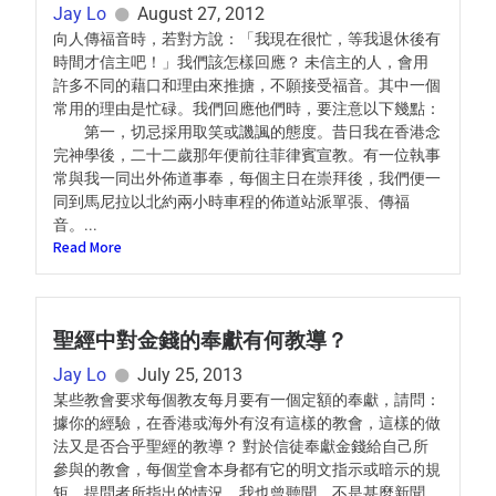
Jay Lo
August 27, 2012
向人傳福音時，若對方說：「我現在很忙，等我退休後有
時間才信主吧！」我們該怎樣回應？ 未信主的人，會用
許多不同的藉口和理由來推搪，不願接受福音。其中一個
常用的理由是忙碌。我們回應他們時，要注意以下幾點：
第一，切忌採用取笑或譏諷的態度。昔日我在香港念
完神學後，二十二歲那年便前往菲律賓宣教。有一位執事
常與我一同出外佈道事奉，每個主日在崇拜後，我們便一
同到馬尼拉以北約兩小時車程的佈道站派單張、傳福
音。...
Read More
聖經中對金錢的奉獻有何教導？
Jay Lo
July 25, 2013
某些教會要求每個教友每月要有一個定額的奉獻，請問：
據你的經驗，在香港或海外有沒有這樣的教會，這樣的做
法又是否合乎聖經的教導？ 對於信徒奉獻金錢給自己所
參與的教會，每個堂會本身都有它的明文指示或暗示的規
矩，提問者所指出的情況，我也曾聽聞，不是甚麼新聞。